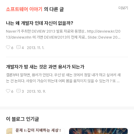
더보기
소프트웨어 이야기
의 다른 글
나는 왜 개발자 인데 자신이 없을까?
글 내용
Naver가 주최한 DEVIEW 2013 발표 자료와 동영상.. http://deview.kr/20
13/deview.nhn 에 가면 DEVIEW2013의 전체 자료.. Slide: Deview 201
3 - 나는 왜 개발자인데 자신이 없을까? from Minsuk Lee 동영상:
6
4
2013. 11. 1.
개발자가 밤 새는 것은 과연 용서가 되는가
글 내용
결론부터 말하면, 용서가 안된다. 우선 밤 새는 것에서 정말 내가 하고 싶어서 새
는 건 논외다. 사람이 가슴이 뛰는데 어찌 몸을 움직이지 않을 수 있는가 ? 또 가
끔은 자기 계발을 위해 진정성 있는 몰입으로 밤을 새기도 한다. 또 우리가 부러
6
3
2013. 10. 9.
워 마지않는 주 40 시간 서양 나라에서도 Startup들은 다들 겁나게 일 많이 한
다. 순수한 내적 동기에 의한 밤샘 작업은 막을 수가 없으므로 논외이고.. 또 꼭
스타트업이 아니라도 복권 수준의 보상이 보장된 단기간의 밤샘은 야근이 아닌
투자라고 불러줘야 한다. 이 글에서는 자발적 동기 없이 밤을 새는 경우를 주로
말한다. 이제 본론으로 들어가서... 우선 제목부터 자극 충만한 다음 동영상을 보
이 블로그 인기글
자...(미안하다 한글 자막 없다. 그냥 재미있다.) Go the Fu..