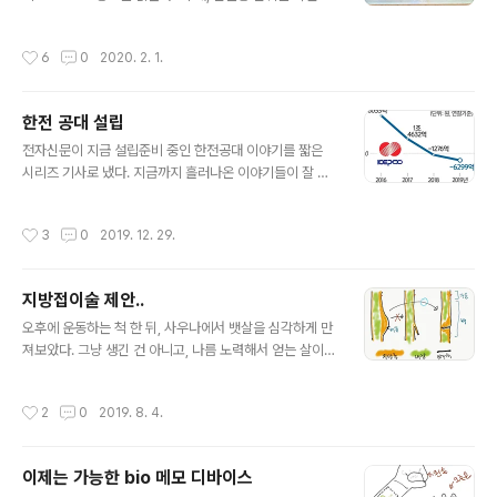
있고, 소셜 미디어의 일종인지라 (진정성과 상관없이) '관
는 첫번째 방법은 사진의 별표 부분을 확인하는 것이다. (이
계의 크기'에 집중하는 듯한 노력들도 많이 보인다. 새로운
걸 공식적으로는 식별번호라고 부른다, 알파벳이 섞여있지
작성시간
6
0
2020. 2. 1.
(소셜, 오디오) 미디어로서 가..
만 '번호'다), 어떤 공식에 의해서 만들어질텐데 그건 모른
다. 문제는 이 번호가 digital-friendly 하지 않다는 것이
다. 위 사진의 내 경우를 보면, UEOV8P로 중간에 동그라
한전 공대 설립
미가 있는데 이게 숫자 0인지 알파벳 O인지 OCR이 구분
글 내용
을 못한다. 실제로는 알파벳 O인데 숫자 0으로 인식한다.
전자신문이 지금 설립준비 중인 한전공대 이야기를 짧은
해서 잘못된 면허증으로 판단하고 잘못된 부분을 수정하라
시리즈 기사로 냈다. 지금까지 흘러나온 이야기들이 잘 정
고 나온다. (뭐 면허증 전체를 입력하는 것보다 그거 하나
리되어 있다. [이슈분석] “전봇대 없는 세상” 한전공대의
바꾸는 것이 편하기는 하다.) 인공지능 스피커가 나오면서
과감한 도전, http://www.etnews.com/2019121100
작성시간
3
0
2019. 12. 29.
아이들..
0079 [이슈분석] 한전공대 2022년 3월 개교, 세 가지 시
나리오는? http://www.etnews.com/201912110001
64 [이슈분석] 한전공대설립단장 “한전 적자라도 학교 설
지방접이술 제안..
립 미룰 순 없어” http://www.etnews.com/20191211
글 내용
000165 우선 곁가지 이야기: 한전의 최근 영업이익이 적
오후에 운동하는 척 한 뒤, 사우나에서 뱃살을 심각하게 만
자로 돌아섰다. 그래서 대학을 만들어도 되나? 하는 논의가
져보았다. 그냥 생긴 건 아니고, 나름 노력해서 얻는 살이지
있지만, 한전은 기본적으로 엄청난 부자 회사이다. 그간의
만 보기가 아름답지 않으므로, 좋은 작전을 생각해 보았다.
영업이익이 장난이 아닌 회사이다..
아래 그림을 보자. 왼쪽 그림은 현재 상태. 음 크게 나쁘지
작성시간
2
0
2019. 8. 4.
는 않다. 하지만 예쁘지는 않아서 가운데처럼 (구멍 뚫어)
지방제거술을 하면 가운데 그림처럼 남는 가죽이 늘어질
테니, 2차 제거술이 필요하다. 가죽을 잘 당겨서 배꼽인 것
이제는 가능한 bio 메모 디바이스
처럼 위장해 줄 수는 있겠지만, 애써 노력한 내 살을 밖으로
글 내용