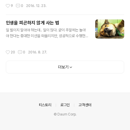
다.끝이다.음... 이걸 생각해내고 나니...어떤 XXX가 OTP
는 겁나게 번역을 잘한다. 이제 쓰고 번역하는 영어를 배울
작성시간
9
0
2016. 12. 23.
시스템을..
필요가 없을 정도이다. 만세다.’ (이 문장을 구글 번역기로
돌리면 “Google's translator is terrifically good at
translating. Now you do not have to learn Englis
인생을 피곤하지 않게 사는 법
h to write and translate. Hooray.” 이렇게 나오는 정
글 내용
도이다. 처음부터 영어로 쓴 것 같다.)예전에 사람들은 성적
일 벌이지 말아야 하는데.. 일이 많다. 굳이 주말에는 놀아
과 같은 표 계산을 하느라 많은 시간을 썼다. 언젠가부터 주
야 한다는 중대한 미션을 떠올리지만, 성공적으로 수행한
판을 지나 엑셀이 그 일을 한다. 우리는 대신 ..
주말은 거의 없다. 그 와중에 온갖 주변 상황은 하나도 빠짐
없이 다 복잡하다. 그런 주변 상황 하에서.. 인생을 피곤하
작성시간
20
0
2016. 8. 27.
게 않게 사는 법을 정리하고자 한다. --- 1. 인생을 피곤하
게 사는 가장 중요한 핵심 원인은 '뭔가를 내가 결정해야 한
다'고 믿는거다. 그래서.. 내가 결정하지 말자. 내 결정이 없
더보기
어도 세상은 그럭저럭 잘 굴러간다. 내가 결정하지 않았을
때 손해볼 수도 있다. 하지만 결정을 하느라 받는 피곤함보
다 비용이 적을 가능성이 높다. 내가 결정하지 않았을 때 책
임을 져야 할 수도 있다. 하지만 그 책임은 결정을 하느라
받는 피곤함에 비하면 감당할만 할 가능성이 매우 높다. 2.
인..
의안내
티스토리
로그인
고객센터
© Daum Corp.