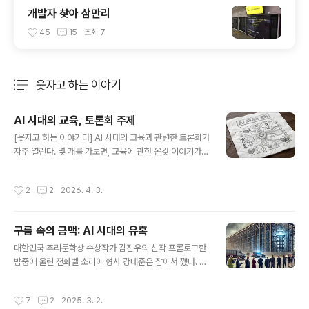
개발자 찾아 삼만리
45
15
조회
7
웃자고 하는 이야기
분류 전체보기
주요 글 목록
AI 시대의 교육, 토론회 주제
글 내용
[웃자고 하는 이야기다] AI 시대의 교육과 관련한 토론회가
자주 열린다. 몇 개를 가보면, 교육에 관한 온갖 이야기가
섞여서 무지하게 산만하게 진행된다. 다들 교육에는 한이
맺혀있고, 돈 많은 자원을 직접 또는 세금의 형태로 쏟아부
작성시간
2
2
2026. 4. 3.
었기 때문이다. 'AI' 어렵고 다양하고 사람마다 이해도가 다
르다, '시대', 특히 'AI 시대'에 대한 정의도 어렵고 다양하
다. 그리고 원래 '교육'은 짱 어렵고, 1,000만가지 해석이
구름 속의 금맥: AI 시대의 유혹
있다. 기본 전제에 대한 합의가 있은 후에야 비로소 'AI 시
글 내용
대의 교육'을 이야기 할 수 있다. 그래서.. "AI 시대의 교
대한민국 추리문학상 수상작가 김진우의 신작 프롤로그한
육"을 이야기 하려면 토론회를 다음과 같은 1,2,3,4 단계로
밤중에 울린 전화벨 소리에 형사 강태준은 잠에서 깼다. 일
진행하자. 각 단계에서는 각각의 세부 주제에 대한 토론을
어나자마자 휴대폰을 집어들었다. 상관의 목소리가 들려왔
정밀하게 따로따로 해야한다. 즉 각 단계별 2..
다."태준아, 대형 사건이다. 전남 영암에서 5조 규모의 사기
작성시간
7
2
2025. 3. 2.
사건이 터졌어. '기획DC'라고 들어봤나?" 제1장: 구름 같