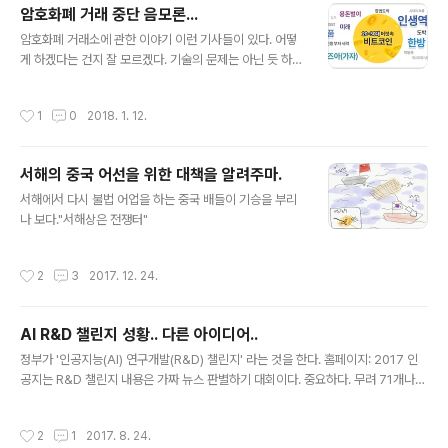
암호화폐 거래 중단 음모론...
벅스 아메리카노는 4,100원(0.68M), CGV 주말 영화는 10,000원(1.66M), 표준
글 내용
적인 ..
암호화폐 거래소에 관한 이야기 이런 기사들이 있다. 어떻
게 하겠다는 건지 잘 모르겠다. 기술의 문제는 아닌 듯 하
다. 기사 : [종합]법무장관 "가상화폐는 도박…거래 금지 특
별법 추진"
작성시간
1
0
2018. 1. 12.
서해의 중국 어선을 위한 대책을 알려주마.
글 내용
서해에서 다시 불법 어업을 하는 중국 배들이 기승을 부리
나 보다."서해상은 전쟁터"
작성시간
2
3
2017. 12. 24.
AI R&D 챌린지 성황.. 다른 아이디어..
글 내용
정부가 '인공지능(AI) 연구개발(R&D) 챌린지' 라는 것을 한다. 홈페이지: 2017 인
공지는 R&D 챌린지 내용은 가짜 뉴스 판별하기 대회이다. 중요하다. 무려 71개나
되는 많은 팀이 신청했다.기사: 오늘 `AI R&D 챌린지` 워크숍 … 과기정통부, 역삼
동서 개최 소문에 의하면... 이렇게 (예상보다 훨씬) 많은 팀이 지원한 이유는 1. 연구
작성시간
2
1
2017. 8. 24.
비 지원 도 있지만, 2. 데이터 및 툴을 폼나게 써본다는거, 가장 중요한 0은 상위권에