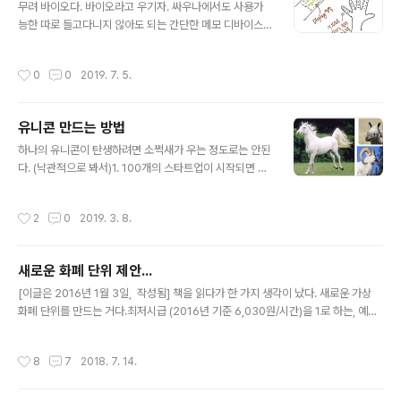
빼내는 것은 일단 아깝고, 정의롭지도 못하다. 그래서.. 오
무려 바이오다. 바이오라고 우기자. 싸우나에서도 사용가
른쪽 그림의 방법을 제안하는 바이다. 뱃살이 아직 물렁물
능한 따로 들고다니지 않아도 되는 간단한 메모 디바이스
렁하게 들어갈 때, 접어서 밀어넣은 뒤 꿰매는 거다. 더 잘
가 필요하다. 요즘에 바이오/유전자 동네에 흔하게 가능한
되면 정말 집중해서 몰아넣고 배꼽을 잘 만드는 것도 현대
것 가운데 하나는 살아있는 동물에 형광 유전자를 섞어서
작성시간
0
0
2019. 7. 5.
성형수술에선 ..
몸뚱아리를 빛나게 하는 일이다. 또 DNA 컴퓨터 / DNA
메모리도 이제 가능한 걸로 소문이 나고있지만, 그건 나중
에 하더라도, 몸에다가 뭔가를 넣을 때, 가장 어려웠던 부분
유니콘 만드는 방법
인 디스플레이만 형광 유전자를 껐다 켜는 기능을 추가하
글 내용
여 만들어도 아주 용도가 많을 듯 하다. 우리 다행스럽게도
하나의 유니콘이 탄생하려면 소쩍새가 우는 정도로는 안된
몸에 열이 있고, 그걸 전기로 바꿀 수도 있고, 우리 몸이 전
다. (낙관적으로 봐서)1. 100개의 스타트업이 시작되면 그
기(또는 전자파)를 흘릴 수 있는 장치이므로 그걸 이용해서
중 잘해야 1년 후 5개가 살아남는다 치고2. 그렇게 살아남
다음과 같은 걸 만드는 겁니다. 인터넷 접속이 안되어도 쓸
은 100개 가운데 5개가 소위 말하는 Death Valley 를 지
작성시간
2
0
2019. 3. 8.
수 있는 것이 아주 많을 ..
난다 치고3. 그렇게 살아남은 100개 가운데 하나가 유니
콘이 된다. 즉 20x20x100=40,000개의 스타트업이 있
을 때 하나의 유니콘이 나온다. 한 스타트업에 1억씩 주면
새로운 화폐 단위 제안...
4조가 든다.(음... 생각보다 얼마 안든다) 다른 관점의 투자
글 내용
도 생각해 보면..대학생 한 명에 4년간 대충 1억쯤 든다. 즉
[이글은 2016년 1월 3일, 작성됨] 책을 읽다가 한 가지 생각이 났다. 새로운 가상
창업을 하는 조건으로 전액 장학금과 생활비를 주거나,대
화폐 단위를 만드는 거다.최저시급 (2016년 기준 6,030원/시간)을 1로 하는, 예를
학은 안 가고 회사를 차린다면 1억을 줘도 된다. 그렇게 한
들면 M같은 거.그리고 법으로, 주요 생필품 (and/or 물가 수준 조사의 기준이 되는
해 4만명을 선발해 지원하는 거다. 바뜨, 그러나....
품목)의 가격은 반드시 괄호 치고 M 단위를 같이 쓰게 하는 거다. 그리고 국회의원과
작성시간
8
7
2018. 7. 14.
고위공직자, 대기업 임원, 교사/교수 월급 명세서에도 월급을 M 단위로 지급하는 거
다. 마지막으로 국회와 여의도, 정부/공공기관의 모든 식당/가게에는 반드시 모든 가
격을 M 단위로 표시하게 만드는 거다. 예를 들면, 편의점 삼각 김밥은 0.15M, 스타