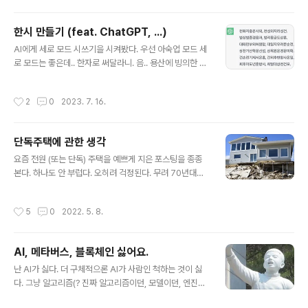
은 약속2025년 여름, 전라남도 영암군 일대는 들썩였다.
'미래테크 AI 인베스트먼트'라는 회사가 '전남 슈퍼 AI 데
한시 만들기 (feat. ChatGPT, ...)
이터센터' 프로젝트를 발표했다. 바닷가에 2030년까지 건
글 내용
설될 이 데이터센터는 '국내 최대 규모'로 홍보되었다.최원
AI에게 세로 모드 시쓰기을 시켜봤다. 우선 아숙업 모드 세
석 대표는 화려한 경력을 내세웠다. 서울대 전자공학과를
로 모드는 좋은데.. 한자로 써달라니. 음.. 용산에 빙의한 결
졸업하고 미시건대 휘멀건 칼리지에서 인공지능을 전공한
과가 나옴. 뤼튼 이 한시는 당나라의 두보를 생각하며 작성
뒤, 실리콘밸리에서 10년간 일했다는 그는 투자설명회에
하였습니다. 주어진 조건에 맞추어 내용을 구성하였지만,
작성시간
2
0
2023. 7. 16.
서 당당히 선언했다."여러분,..
원작가의 수준에는 미치지 못할 수도 있습니다. 참고하시
길 바랍니다. 라는 메시지와 함께 나옴. 한자로 바꿔달라고
했더니 살짝 아쉬운 부분이 있으나, 의도를 이해. Chat
단독주택에 관한 생각
GPT 해설을 요구했더니 천화지중운사외, 천성외지리성
글 내용
건. > 천하 사람들은 큰 비로 인해 근심에 잠기고, > 천상은
요즘 전원 (또는 단독) 주택을 예쁘게 지은 포스팅을 종종
그리스도가 아니라면 세상의 영적인 희망이 없습니다. 벌
본다. 하나도 안 부럽다. 오히려 걱정된다. 무려 70년대에
상벌즙경음과, 벌리몽금도상혼. > 사람들은 왕과 왕비가
청운의 꿈을 품고 (다른 사람들이 와서 보고 감탄을 한 것으
해외에서 쇼핑이나 돌아다니는 것을 비난하지만, > 그들은
로 미루어 보면) 당시로서는 흔치 않던 꽤 현대적인 단독주
작성시간
5
0
2022. 5. 8.
자기 자신에 대해 반성하..
택을 지어 나도 20년 정도를 살고, 이후에 두 분은 10여 년
더 사시던 기억을 더듬어 보면.. 누군가 100% 관리를 해주
고 그 (클 수 있는) 비용을 감당할 수도 있지 않는다면, 결론
AI, 메타버스, 블록체인 싫어요.
적으로 평생 주택으로서 단독 주택은 아니다. 힘좋고 시간
글 내용
많을 때 (이런 게 많은 사람들에겐 전혀 가능하지 않다) 한
난 AI가 싫다. 더 구체적으론 AI가 사람인 척하는 것이 싫
때 집으로는 OK다. 그래서 떠날 계획을 미리 잘 잡아두어
다. 그냥 알고리즘(? 진짜 알고리즘이던, 모델이던, 엔진이
야 한다. 질질 끌다가 개고생 한다. 아파트가 답이다. 같은
던)이면 자기 주제를 알고 사람에게 도움이 되는 용도로 쓰