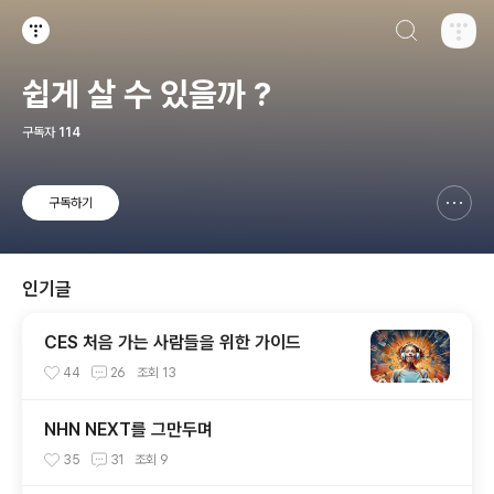
검색하기
티스토리
쉽게 살 수 있을까 ?
구독자
114
구독하기
신고하기 레이어
열기
인기글
CES 처음 가는 사람들을 위한 가이드
44
26
조회
13
NHN NEXT를 그만두며
35
31
조회
9