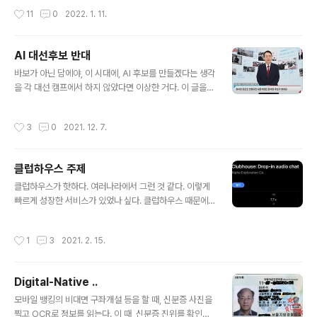
수준의 아파트가 훨씬 비싼 이유가 다 있다. 그래도 ..
이면 된다 (그 결과가 핸들과 브레이크가 없는 승용차 같은
작성시간
11
0
2022. 1. 11.
완벽한 자율주행이어도 좋다.) 난 메타버스가 싫다. 사실 아
직 뭔지도 잘 모르겠지만. 더 구체적으론 메타버스가 진짜
공간인 척하는 것이 싫다. 그냥 가상 공간(? 진짜 없는 세상
AI 대선후보 반대
그림이던, 현실과 비슷하게 만든 것이던)이면 자기 주제를
글 내용
알고 사람에게 도움이 되는 용도로 쓰이면 된다. (아직 메타
바보가 아닌 담에야, 이 시대에, AI 후보를 만들겠다는 생각
버스를 싫다고 이야기를 잘 안했던 이유는, 그 결과가 아직
을 각 대선 캠프에서 하지 않았다면 이상한 거다. 이 글을
심하게 후지거나, 사람들이 메타버스의 미래라고 주장하는
쓰는 21년 12월 7일 오늘 현재, 윤석열 (그리고 김동연도
것들이 나와 관련있게 예측이 잘 안되기 때문이다.) 난 블록
만들었다고 한다) 캠프가 먼저 내놓았지만, 다른 당 캠프도
작성시간
3
0
2021. 12. 7.
체인이 ..
비슷한 걸 내놓을지도 모르겠다는 생각이 든다. 메타버스
시대에 실제 채팅이나 진짜 보이스로 가상공간에서 아바타
탈을 쓰고 소통하는 것이 아니라, 남이 써준 원고를 후보의
클럽하우스 주제
탈을 쓰고 읽거나, 정제된 메시지로 학습된 내용을 기반으
글 내용
로 하는 후보인 척하는 봇은 다음과 같은 심각한 이슈가 있
클럽하우스가 핫하다. 여러나라에서 그런 것 같다. 이렇게
다. 일단 마음에 안든다. 나는 AI가 사람인척 하는 것이 싫
빠르게 성장한 서비스가 있었나 싶다. 클럽하우스 때문에
다. 그 후보를 평가할 수가 없다. 안다. 이미 기울어진 언론
아이폰을 샀다는 사람도 여럿 봤다. 카카오톡에서 소외되
지형, 가짜 뉴스 때문에 제대로 된 후보 평가가 가능하지 않
지 않으려고 스마트폰을 사고 있는 것과 비슷하다. 지금은
작성시간
1
3
2021. 2. 15.
다는 ..
없겠지만 초청장을 당근 마켓에 파는 사람도 있다고 했다.
당연히 트위터 같은 기존 소셜미디어 회사들도 유사한 대
안을 곧 내놓을 것이라고 한다. 클럽하우스 가입하고 특히
Digital-Native ..
지난 주말과 설 연휴에 여기저기 들어가보고, 가끔은 말도
글 내용
해보고 한 결과, 꽤 유용해 보인다. 당연히 어뷰징(?)이나
모바일 뱅킹의 비대면 구좌개설 등을 할 때, 신분증 사진을
이걸 어떻게 돈으로 바꿀까에 관한 많은 이야기도 오가고
찍고 OCR로 정보를 읽는다. 이 때, 신분증 진위를 확인하