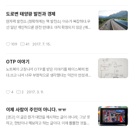
들지 않더라도 이 인력과 자원이 궁한 시기에 "나도 있다"고 몸값을 높이려는 의도라
고 한다. -- 사실 챌린지 주제를 선정하는 과정 회의에 초청받고도 정말 다른 일들에
도로변 태양광 발전과 경제
치여서 못갔는데.. 내가 강려크하게 하자고 했을 주제는 이름하여 "실시간 유2노 챌
글 내용
린지" 이다. 오디오..
원자력 발전소 (정확하게는 핵 발전소) 이슈가 복잡하다.우
선 일단 개인적으론 원전 반대다. 아직 확정되지 않은 (예측
가능하지 않은) 비용이 큰 문제다. 찬성론자들의 주장을 받
아들이기는 어렵지만, 당장 진행중인 공사의 경우.. 매몰 비
작성시간
109
41
2017. 7. 15.
용, '핵'이라는 잠재적(상징적) 위험을 감수하고 발전소를
유치한 지역 사회의 실망, 그리고 초대형 건설 사업이 중단
됨으로써 생기는 여러 이슈들은 안타깝다. (여기서도, 건설
OTP 이야기
사업 자체의 이득이 누구에게 가는지는 역시 생각해 봐야
글 내용
할 문제이고, 대형 시설 주변의 토지 수용 이득을 추구한 지
노트북이 고장나서 OTP를 받은 이야기를 페이스북에 썼
역 사회의 의도 등도 있지만, 그것도 민심이고, 공사장에서
다.쓰고 나서 너무 부정적으로 생각했다는 약간의 반성과
만들어지는 일자리와 그 일하는 분들이 만들어내는 경제도
함께. OTP를 안들고 다니면서도 내게는 일상적인(!) 하루
문제이다.) 진지모드는 여기까지이고.. 대안을 알려주마.고
에 수 억원의 이체거래가 가능한 제한없는 인터넷 뱅킹을
작성시간
4
2
2017. 3. 9.
속도로와 철길을 따..
쓸 수 있는 방법을 퇴근하면서 고안했다. 좀 더 효율적인 방
법이 있을 것도 같지만.. 원리는 위 그림을 보면 선수들은
바로 생각나시겠지만(1) 먼데서 인터넷 뱅킹을 하다가 OT
이제 사람이 주인이 아니다. ㅠㅠ
P 번호가 필요할 때 신호를 보낸다.(2) 라즈베리파이가 그
글 내용
걸 받아서 Actuator로 OTP 카드의 버튼을 누른다(3) 번
[경고] 이 글은 뭔가 대안을 제시하는 글이 아니라, 그냥 웃
호가 뜨면 카메라로 촬영을 한다.(4) 라즈베리파이가 숫자
자고, 한탄이나 해보자고 하는 글이다. 이제 똘똘한 것들이
를 인식한다.(5) 그 결과(번호)를 인터넷으로 내게 보내준
판을 정리하기 시작했다.얼마전 새로 나온 ‘구글의 번역기