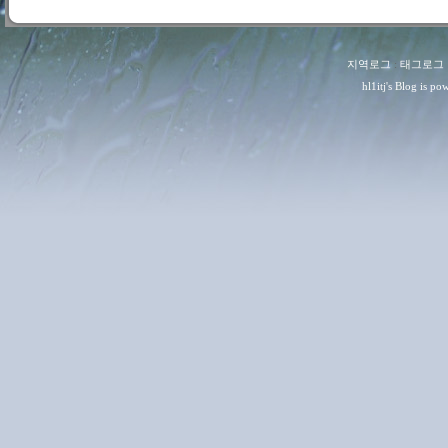
지역로그
:
태그로그
hl1itj
's Blog is p