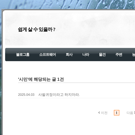
쉽게 살 수 있을까 ?
블로그홈
소프트웨어
회사
나라
물건
주변
'시민'에 해당되는 글 1건
사필귀정이라고 하지마라.
2025.04.03
이전
1
다음