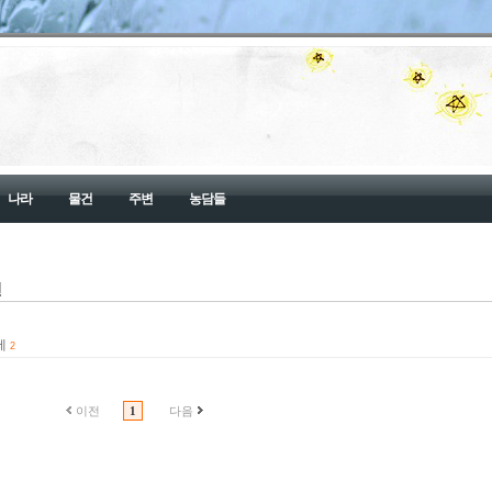
나라
물건
주변
농담들
건
제
2
이전
1
다음