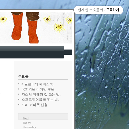
쉽게 살 수 있을까 ?
구독하기
주요 글
> 글쓴이의 페이스북.
국회의원 이해민 후원.
자소서 이해와 잘 쓰는 법.
소프트웨어를 배우는 법.
프리 커피챗 신청.
Total
Today
Yesterday