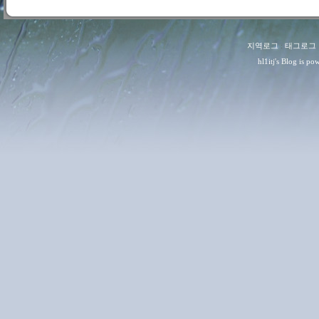
지역로그
:
태그로그
hl1itj
's Blog is p