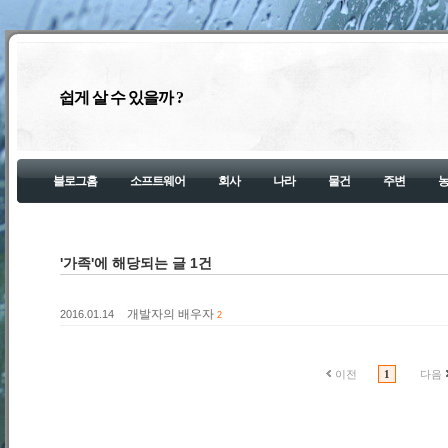
쉽게 살 수 있을까 ?
블로그홈
소프트웨어
회사
나라
물건
주변
'가족'에 해당되는 글 1건
개발자의 배우자
2016.01.14
2
이전
1
다음