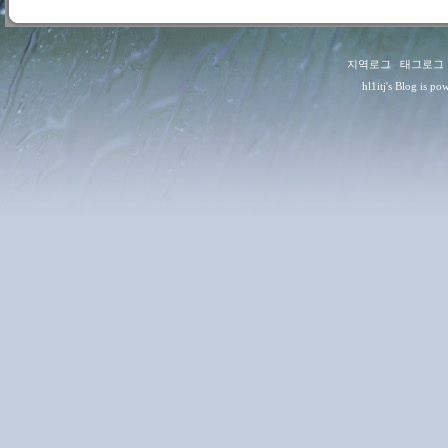
지역로그
:
태그로그
hl1itj
's Blog is p