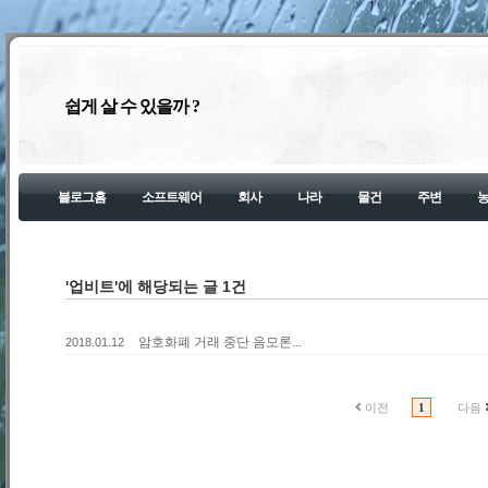
쉽게 살 수 있을까 ?
블로그홈
소프트웨어
회사
나라
물건
주변
'업비트'에 해당되는 글 1건
암호화폐 거래 중단 음모론...
2018.01.12
이전
1
다음