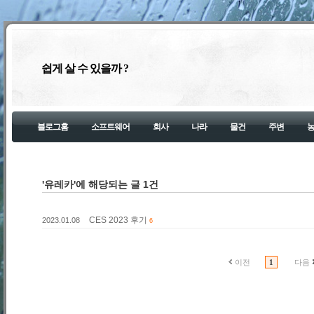
쉽게 살 수 있을까 ?
블로그홈
소프트웨어
회사
나라
물건
주변
'유레카'에 해당되는 글 1건
CES 2023 후기
2023.01.08
6
이전
1
다음