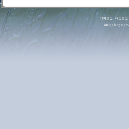
지역로그
:
태그로그
hl1itj
's Blog is p