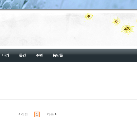
나라
물건
주변
농담들
이전
1
다음