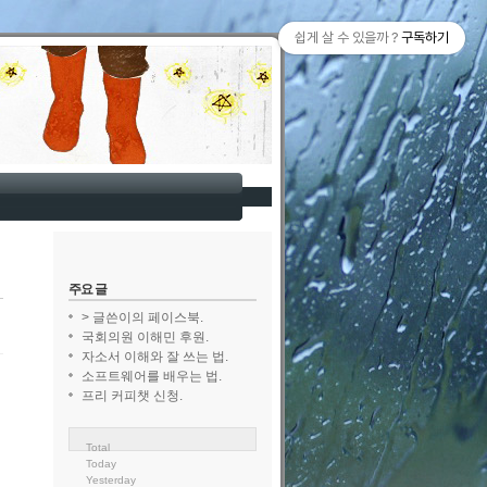
쉽게 살 수 있을까 ?
구독하기
주요 글
> 글쓴이의 페이스북.
국회의원 이해민 후원.
자소서 이해와 잘 쓰는 법.
소프트웨어를 배우는 법.
프리 커피챗 신청.
Total
Today
Yesterday