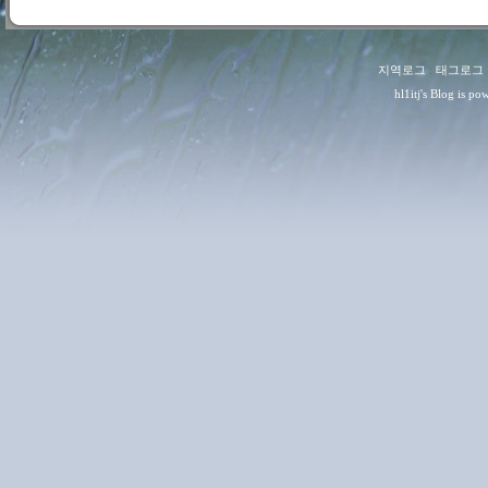
지역로그
:
태그로그
hl1itj
's Blog is p