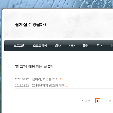
쉽게 살 수 있을까 ?
블로그홈
소프트웨어
회사
나라
물건
주변
'회고'에 해당되는 글 2건
잼버리, 회고를 하자.
2023.08.12
2
2018년까지 회고와 계획
2018.12.22
1
이전
1
다음