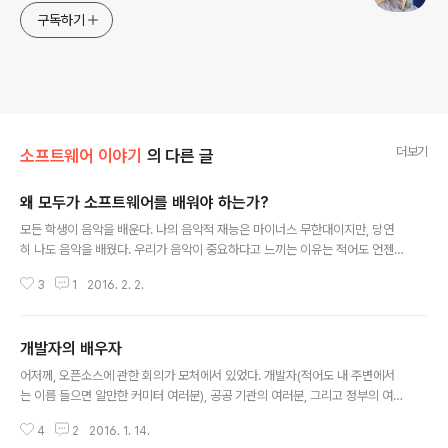
구독하기
더보기
소프트웨어 이야기
의 다른 글
왜 모두가 소프트웨어를 배워야 하는가?
글 내용
모든 학생이 음악을 배운다. 나의 음악적 재능은 마이너스 무한대이지만, 당연
히 나도 음악을 배웠다. 우리가 음악이 중요하다고 느끼는 이유는 적어도 언젠
가 한번은 음악을 듣고 위안을 얻었거나, 즐거움을 느꼈거나, 주변의 사람들과
3
1
2016. 2. 2.
의 공감을 얻었기 때문이다. 그래서, 음악에 대하여 사람들은 다들 부채감을 가
지고 있다. 음악뿐만 아니라 다른 예술, 과학이 그렇고 또 인문학이 그렇다. 아마
도 그 부채감 때문에, 사실 역사가 그리 오래되지도 않았고 기계적인 능력 배양
개발자의 배우자
이 가장 중시되는 현대적인 교육이라는 틀에도 예술, 과학, 인문학이 들어가는
글 내용
것에 대하여 사람들은 일반적으로 동의한다. 음악에 사용되는 악보라는 문서는
어저께, 오픈소스에 관한 회의가 모처에서 있었다. 개발자(적어도 내 주변에서
음악을 표현하는 멋진 도구이다. 물론 악보를 볼 줄 몰라도 음악을 즐길 수 있다.
는 이름 들으면 알만한 커미터 여러분), 공공 기관의 여러분, 그리고 정부의 여러
다들 알고 있듯이 ..
분도 오셨는데.. 좋은 이야기 많이 나왔다. 주로 정부, 공공기관, 대학, 기업들이
4
2
2016. 1. 14.
각각 할 수 있는 일과 한계에 관한 이야기가 잘 오갔다. (뭐.. 결론은 없다.)오픈