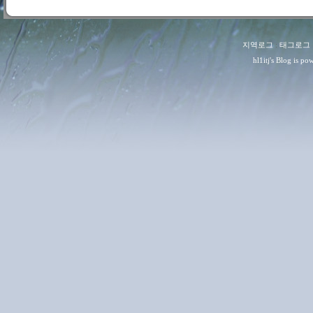
지역로그
:
태그로그
hl1itj
's Blog is p