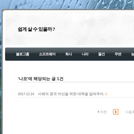
쉽게 살 수 있을까 ?
블로그홈
소프트웨어
회사
나라
물건
주변
'나포'에 해당되는 글 1건
서해의 중국 어선을 위한 대책을 알려주마.
2017.12.24
3
이전
1
다음