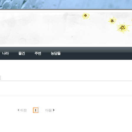
나라
물건
주변
농담들
건
이전
1
다음