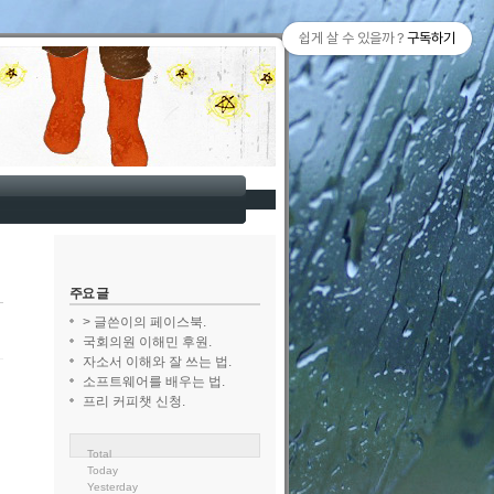
쉽게 살 수 있을까 ?
구독하기
주요 글
> 글쓴이의 페이스북.
국회의원 이해민 후원.
자소서 이해와 잘 쓰는 법.
소프트웨어를 배우는 법.
프리 커피챗 신청.
Total
Today
Yesterday