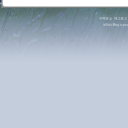
지역로그
:
태그로그
hl1itj
's Blog is p