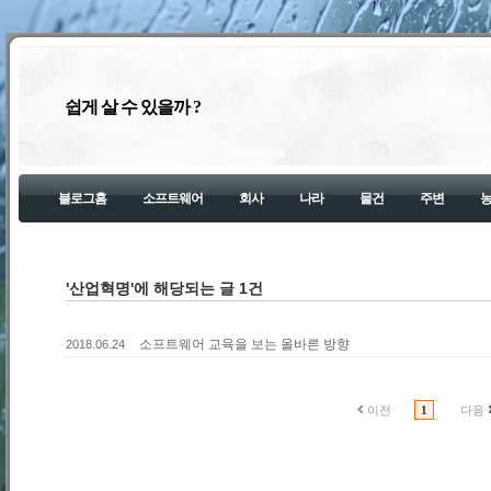
쉽게 살 수 있을까 ?
블로그홈
소프트웨어
회사
나라
물건
주변
'산업혁명'에 해당되는 글 1건
소프트웨어 교육을 보는 올바른 방향
2018.06.24
이전
1
다음