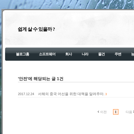
쉽게 살 수 있을까 ?
블로그홈
소프트웨어
회사
나라
물건
주변
'안전'에 해당되는 글 1건
서해의 중국 어선을 위한 대책을 알려주마.
2017.12.24
3
이전
1
다음