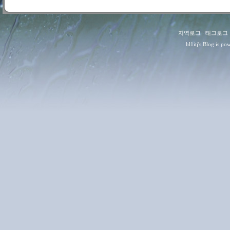
지역로그
:
태그로그
hl1itj
's Blog is p