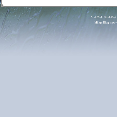
지역로그
:
태그로그
hl1itj
's Blog is p