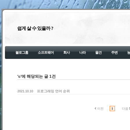
쉽게 살 수 있을까 ?
블로그홈
소프트웨어
회사
나라
물건
주변
'c'에 해당되는 글 1건
프로그래밍 언어 순위
2021.10.10
이전
1
다음