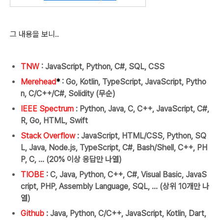
그 내용을 보니..
TNW
: JavaScript, Python, C#, SQL, CSS
Merehead
*
: Go, Kotlin, TypeScript, JavaScript, Pytho
n, C/C++/C#, Solidity (무순)
IEEE Spectrum
: Python, Java, C, C++, JavaScript, C#,
R, Go, HTML, Swift
Stack Overflow
: JavaScript, HTML/CSS, Python, SQ
L, Java, Node.js, TypeScript, C#, Bash/Shell, C++, PH
P, C, ... (20% 이상 응답만 나열)
TIOBE
: C, Java, Python, C++, C#, Visual Basic, JavaS
cript, PHP, Assembly Language, SQL, ... (상위 10개만 나
열)
Github
: Java, Python, C/C++, JavaScript, Kotlin, Dart,