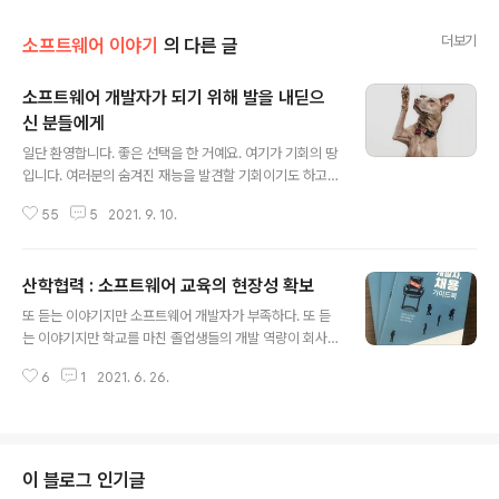
더보기
소프트웨어 이야기
의 다른 글
소프트웨어 개발자가 되기 위해 발을 내딛으
신 분들에게
글 내용
일단 환영합니다. 좋은 선택을 한 거예요. 여기가 기회의 땅
입니다. 여러분의 숨겨진 재능을 발견할 기회이기도 하고,
좋은 직업을 찾을 기회이기도 하고, 여러분의 영향력이 다
55
5
2021. 9. 10.
른 사람에게 닿는 것을 느끼는 기회이기도 하고, 결국 세상
을 바꿀 수 있는 기회이기도 합니다. 물론 백만 가지 이유로
소프트웨어 개발 영역을 떠날 수도 있습니다. 그때도 여러
산학협력 : 소프트웨어 교육의 현장성 확보
분은 빈손이 아닐 것입니다. 그래서 여기가 기회의 땅입니
글 내용
다. 이 글은 소프트웨어 개발 동네에 처음으로 발을 들이신
또 듣는 이야기지만 소프트웨어 개발자가 부족하다. 또 듣
분들을 위한 글입니다. 처음이라 함은 아직 여러분이 만든
는 이야기지만 학교를 마친 졸업생들의 개발 역량이 회사
소프트웨어로 규모가 있는 사용자를 경험하지 않은 상태를
가 필요로 하는 실무 역량에 크게 미치지 못한다고 한다. 닷
의미합니다. 아직 배우고 있는 분들, 신입 수준으로 개발자
6
1
2021. 6. 26.
컴 버블 이후 소강상태가 잠시 있었을 뿐 이런 이야기가 나
의 경력을 시작하는 분이 해당됩니다. ‘배우고 있는 분‘ 가
오지 않은 때는 없었다. 아마 이 상황은 영원히 지속될 것으
운데 아직 어떤 프로그래..
로 생각된다. 우선 회사 입장. 개발자가 부족한 것과 지원자
또는 신입 개발자 역량이 부족한 것도 서로 연동되어 있다.
지원자는 많은데 쓸 만한 사람이 없다는 것이 더 맞는 표현
이 블로그 인기글
일 수 있다. 회사가 기대하는 실무 역량에 관한 정의도 회사