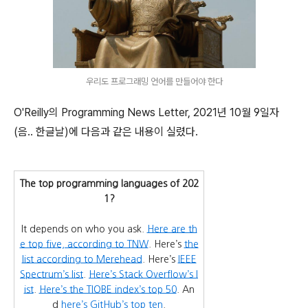
우리도 프로그래밍 언어를 만들어야 한다
O'Reilly의 Programming News Letter, 2021년 10월 9일자
(음.. 한글날)에 다음과 같은 내용이 실렸다.
The top programming languages of 202
1?
It depends on who you ask.
Here are th
e top five, according to TNW
. Here’s
the
list according to Merehead
. Here’s
IEEE
Spectrum’s list
.
Here’s Stack Overflow’s l
ist
.
Here’s the TIOBE index’s top 50
. An
d
here’s GitHub’s top ten
.