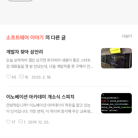
더보기
소프트웨어 이야기
의 다른 글
개발자 찾아 삼만리
글 내용
오늘 모처에서 열린 심각한 회의에서 내용이 좋은 스타트
업 대표들을 몇 분 만났는데, 다들 개발자를 못 구해서 안달
이다. 수퍼 개발자는 기대도 안하시고. 일을 잘 하는 (잘 배
45
15
2020. 2. 18.
우는) 똘똘한 친구들을 만나고 싶으신거다. 그런데 개발자
는 나랏님도 못 구해준다. 나랏님이 돈을 들여 개발자를 양
성할 수는 있다. 하지만 데려와야 하는 건 온전히 회사의 몫
이노베이션 아카데미 개소식 스피치
이다. 지금 개발자 구하기 위해 하고 있는 방법을 들어보면,
글 내용
내가 봐도 잘 안 구해질 것 같다. 1. 대표가 주변에 개발자
안녕하십니까? 이노베이션 아카데미의 학장을 맡고 있는
구한다고 수소문함. 2. 헤드헌터 (서치펌)를 통할까 고민해
이 민석입니다. 가장 먼저, 이 자리에 참석해 주신 교육생
봤으나 수수료가 좀 부담됨. 3. 구인 사이트에 올렸으나 별
여러분, 소프트웨어 생태계에서 같이 호흡하시는 모든 분
반응이 없음. 4. 대학에서 인턴을 추천 받아 일을 시켜봤으
17
1
2019. 12. 20.
들 환영합니다. 그리고 오늘까지 준비하느라 밤낮없이 애
나 기대에 못 미침. 5. 그나마 건질만한 인턴은 누구나 이름
쓰신 우리 재단과 IITP의 직원 여러분과 귀빈 여러분 고맙
알..
습니다. 이 사진은 1982년 제가 세운상가에서 부품을 사