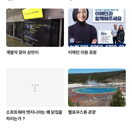
개발자 찾아 삼만리
이해민 의원 후원
소프트웨어 엔지니어는 왜 닭집을
옐로우스톤 관광
차리는가 ?