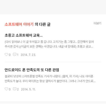
더보기
소프트웨어 이야기
의 다른 글
초중고 소프트웨어 교육...
글 내용
(다시 읽어보니 이 글 두서없고 좀 깁니다. 고치기는 좀 그렇고.. 감안해서 읽어
주시면 감사.)(이글의 모든 견해는 사견입니다. 내글 내 맘대로) 초중고 공교육
에서 소프트웨어를 다루기로 했다는 이야기에 일단 총론적으로 환영한다. "내년
0
1
2014. 7. 23.
도 중학교 입학생부터 SW 교육 의무화한다"http://www.yonhapnews.co.
kr/bulletin/2014/07/22/0200000000AKR20140722159600017.H
TML 이와 관련된 정부의 공식 보도 자료는 다음과 같다. "정부, 「소프트웨어 중
안드로이드 폰 만족도의 또 다른 관점
심사회 실현전략」발표" http://www.motie.go.kr/motie/ne/rt/press/bb
글 내용
s/bbsView.do?bbs_seq_n=79185&bbs_cd_n=16 각론의 미세한(?)
블로터 닷넷에 스마트폰별 만족도 기사가 나왔다. (출처, 위 기사) 나도 아이폰
차이는 있었지만,..
만족도가 높다. 우리 와이프는 항상 갤럭시가 불만이다. 그러나 그녀가 안드로
이드(갤럭시)를 고집하는 이유는 아이폰으로 바꾸면 뭔가를 새로 배우는 것이
0
2
2014. 5. 11.
무서워서이다. 하지만 내가 보기엔 갤럭시에서 다른 갤럭시로 갈 때 배울 것이
더 많아 보인다. 그들은 아마도 자기네가 보기에 완성되지 않은 뭔가에서 그나
마 조금 낫다고 믿는 걸로 항상 바꾸는데 그게 좀 많기 때문이다. -- 하지만, 제
목과 달리 위 기사의 핵심 메시지는.. (각 제조사들이 뭔가를 하려고 노력했지