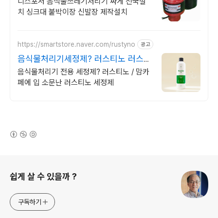
디스포저 음식물쓰레기처리기 싸게 전국설
치 싱크대 붙박이장 신발장 제작설치
https://smartstore.naver.com/rustyno
광고
음식물처리기세정제? 러스티노 러스티
노 음식물처리기 세정제
음식물처리기 전용 세정제? 러스티노 / 맘카
페에 입 소문난 러스티노 세정제
(새창열림)
로그 정보
쉽게 살 수 있을까 ?
구독하기