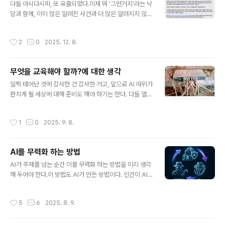
사/검사도 필요하지만, 과학자,공학자 그걸 기반으로 하는
다들 아시다시피, 또 유출되었다.이제 뭐 '그런거지'라는 낙
사업가가 절실하게 필요하다. 우리는 언제까지 딴 나라만
담과 함께, 이미 많은 알려진 사건과 더 많은 알려지지 않을
부러워할 것인가? '꿈 가스라이팅'의 필요성극히 몇명 안되
사건을 통해 내 개인정보가 유출되었기 때문에 '내 개인정
는 타고난 천재소년/소녀들을 제외하고는, 큰 꿈을 가진 과
보'의 가치가 이미 거의 0에 수렴할 만큼 떨어졌을 거라고
작성시간
2
0
2025. 12. 8.
학자나 공학자는..
안타까움이 있을 뿐이다. 바뜨, 그러나짚고 넘어가고 싶은
것이 있다. 보통 정부 유출 사고가 나면 보내주는 전형적인
메시지가 있는데, 이번에도 어김없이 다음과 같은 메시지
무엇을 교육해야 할까?에 대한 생각
가 왔다. 1차 메시지 (11월 29일): 그리고 약간 더 상세하지
글 내용
만 별 다른 차이가 없는2차 메시지 (12월 9일):개인정보
일찍 태어난 것에 감사한 건 감사한 거고, 앞으로 AI 따위가
유출사고에 관해 재안내 드립니다.※ 본 내용은 기 발생한
판치게 될 세상에 대해 준비도 해야 하기는 한다. 다들 열심
개인정보 유출사고와 관련한 공지이며, *새로운 유출사고
히 하고 계시지만, 이 글의 거친 표현으로 상처를 받으실지
는 없었음*을 말씀드립니다. 앞서 11월 29일부터 안내해
모르는 교육자 여러분께 죄송한 마음은 약간 뒤로하고, 그
작성시간
1
0
2025. 9. 8.
드린 개인정..
냥 퉁쳐서 이야기해 보자. 인간을 포함한 세상을 보는 법으
로 시작했던 교육이, 산업 사회에 들어오면서 매뉴얼을 가
르치는 것으로 바뀌고, 인공위성이 뜨고 나서 STEM이 중
AI를 무력화 하는 방법
요해졌다. 그러면서 개념적으로는 창의성, 비판적 사고력,
글 내용
소통, 협업과 같은 소프트한 면이 강조되기는 했지만, 제도
AI가 주제를 넘는 순간 이를 무력화 하는 방법을 미리 생각
권 교육의 실질적(측정가능한) 목표가 사람 그 자체라기보
해 두어야 한다.이 방법도 AI가 만든 방법이다. 인간이 AI
다는 대학, 직업과 같은 '자리'라는 점이 옳고 그름을 떠나
를 무력화 하는 방법과 가능한 AI의 대응, 그리고 그걸 우회
지금 전 세계의 교육 현실이다. 목표가 명확하므로, 무엇을
하는 방법을 만들어달라고 했는데,어설픈 부분이 너무 많
작성시간
5
6
2025. 8. 9.
가르쳐야 할까? ..
다. 일단 정리하고 더 정교한 작전을 만들어야 한다. 전력
시스템 차단 방법: AI를 무력화하기 위해 전력 공급을 차단
하는 방법은 매우 효과적인 수단이다. 이를 위해 국가 차원