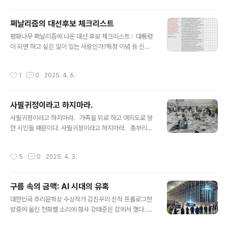
LLM 모델 기반 모델 (Base Models)LLaMA/LLaMA
2/LLaMA3: Meta의 강력한 오픈소스 LLMMistral/Mis
쩌날리즘의 대선후보 체크리스트
tral-7B/Mixtral: Mistral AI의 고성능 LLMFalcon: TII
글 내용
에서 개발한 다국어 LLMMPT: MosaicML의 LLM 시리
평화나무 쩌날리즘에 나온 대선 후보 체크리스트 : 대통령
즈BLOOM/BLOOMZ: BigScience의 다국어 LLMSta
이 되면 하고 싶은 일이 있는 사람인가?특정 이념 등 신념
bleLM: Stability AI의 LLMPhi-..
에 몰두하지 않는 사람인가?주술적 무속에 경도되지 않은
사람인가?한국 사회 재벌, 부동산 자산가과 항상 긴장 관계
작성시간
1
0
2025. 4. 6.
인 사람인가?특권 교육을 바로잡기 위한 대책과 비전이 있
는 사람인가?과거 부정부패 특히 금전 비리가 없는 사람인
가?세금을 체납한 전력이 없는 사람인가?선거에 나가 유권
사필귀정이라고 하지마라.
자에 의해 낙선한 적이 있는 사람인가?약자, 소수자를 위해
글 내용
투쟁한 과거가 있는 사람인가?법을 위반하면 자기 가족도
사필귀정이라고 하지마라. 가족을 뒤로 하고 여의도로 향
처벌할 수 있는 사람인가?가족이나 측근에게 휘둘리지 않
한 시민들 때문이다. 사필귀정이라고 하지마라. 총부리와
는 사람인가?거꾸로 부하나 가족에게 책임을 떠넘기지 않
장갑차를 막아선 시민들 때문이다. 사필귀정이라고 하지마
는 사람인가?측근이 아닌 참신한 외부 영입 참모가 많은 사
라. 국회 담장을 넘은 의원들에게 표를 준 시민들 때문이
작성시간
5
0
2025. 4. 3.
람인가?수사기관, 법원을 통제해서는 안 ..
다. 사필귀정이라고 하지마라. 자기 몸보다 귀한 응원봉을
들고나온 시민들 때문이다. 사필귀정이라고 하지마라. 눈
보라치는 밤을 은박 하나 덮고 지샌 시민들 때문이다. 사필
구름 속의 금맥: AI 시대의 유혹
귀정이라고 하지마라. 차디 찬 아스팔트 위에서 외치고 깃
글 내용
발을 흔든 시민들 때문이다. 사필귀정이라고 하지마라. 밤
대한민국 추리문학상 수상작가 김진우의 신작 프롤로그한
잠 못 이루며 꿈 속에서도 악의 무리와 싸운 시민들 때문이
밤중에 울린 전화벨 소리에 형사 강태준은 잠에서 깼다. 일
다. 사필귀정이라고 하지마라. 착하게 세금 내고 큰 걱정
어나자마자 휴대폰을 집어들었다. 상관의 목소리가 들려왔