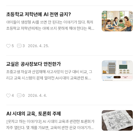
있어야 함을 의미하는 바, 다음의 질문에 Yes/No 답과 그
이유를 생각해 볼 때다.특히 AI 시대에 아직도, 앞으로도 대
초등학교 저학년에 AI 전면 금지?
학이 예전만큼 인생에, 미래에, 국가에 중요한지와는 상관
글 내용
없이.내 맘대로 굵은 것도 표시했다. 큰 의미는 없다. 조건
아이들이 생성형 AI를 쓰면 안 된다는 이야기가 많다. 특히
들 가운데는 지금 적용되는 것도 있고, 아닌 것도 있다. 수
초등학교 저학년에게는 아예 쓰지 못하게 해야 한다는 목
능은 공정한가?수능 하루짜리 시험으로 인생이 결정되는
소리가 크다. 학교에서 아이들이 배워야 할 것을 배우지 못
것은 공정한가?수능 절대평가 과목과 상대평가 과목이 혼
하게 된다는 것이다. 걱정은 이해한다. 하지만 "전면 금
작성시간
5
3
2026. 4. 25.
재하는 것은 공정한..
지"가 정말 최선일까? 조금만 깊이 들여다보면, 더 나은 길
이 보인다.다양한 생각들이 있을 수 있다. 이 글과 다른 생
각이 있으시다면 각자 걱정하는 범위에서 그 생각이 맞을
교실은 공사장보다 안전한가
수 있다. 하지만,가르친다는 교사의 관점이 아닌, 배운다는
글 내용
학생의 관점이 중요하다는 이야기를 우리는 백만년동안 하
초중고생 자살과 산업재해 사고사망의 인구 대비 비교, 그
지 않았는가? 배우는 것을 도와주는 것이 교사의 역할이라
리고 교육 시스템의 문제 얼마전 AI시대의 교육관련 토론
는 점을 기억하면 읽어주시면 감사하겠다. "AI가 다 해주면
회에서 나를 가장 슬프게 한 부분은 청소년 자살 이야기였
아이들이 뭘 배우겠어요"가장 많이 듣는 말이다. 초등 저학
다. 그래서 AI의 조사를 바탕을 정리해 보았다. * 여기에 나
작성시간
4
0
2026. 4. 4.
년은 글쓰기, 읽기, 셈하..
온 숫자들은 Claude가 인터넷의 기사, 보고서를 근거로
찾아낸 숫자로 일일히 점증을 하지 않은 것으로 오류가 있
을 수 있음을 밝힌다. 1. 문제의 배경한국의 청소년 자살은
AI 시대의 교육, 토론회 주제
12년 연속 청소년 사망원인 1위를 기록하고 있다. 그러나
글 내용
이 문제에 대한 사회적 대응의 강도, 정치권에서의 대응책
[웃자고 하는 이야기다] AI 시대의 교육과 관련한 토론회가
마련에 대한 시급성 인식은, 유사하게 ‘예방 가능한 사망’인
자주 열린다. 몇 개를 가보면, 교육에 관한 온갖 이야기가
산업재해 사고사망에 대한 대응과 비교할 때 현저히 낮은
섞여서 무지하게 산만하게 진행된다. 다들 교육에는 한이