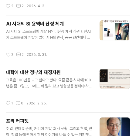
수준에 머물러 있다. 모든 무고한 죽음이 문제이지만, 이 글
맺혀있고, 돈 많은 자원을 직접 또는 세금의 형태로 쏟아부
작성시간
2
2
2026. 4. 3.
은 두 영역의 ..
었기 때문이다. 'AI' 어렵고 다양하고 사람마다 이해도가 다
르다, '시대', 특히 'AI 시대'에 대한 정의도 어렵고 다양하
다. 그리고 원래 '교육'은 짱 어렵고, 1,000만가지 해석이
AI 시대의 SI 용역비 산정 체계
있다. 기본 전제에 대한 합의가 있은 후에야 비로소 'AI 시
글 내용
대의 교육'을 이야기 할 수 있다. 그래서.. "AI 시대의 교
AI 시대 SI 소프트웨어 개발 용역비산정 체계 개편 방안AI
육"을 이야기 하려면 토론회를 다음과 같은 1,2,3,4 단계로
가 소프트웨어 개발에 많이 사용되면서, 공공 민간에서 진
진행하자. 각 단계에서는 각각의 세부 주제에 대한 토론을
행된 시스템 개발 사업 (SI, System Integration)의 대가
정밀하게 따로따로 해야한다. 즉 각 단계별 2..
(즉, 용역비) 산수가 복잡해졌다.'갑' 또는 하청업체(병정...)
작성시간
2
2
2026. 3. 31.
를 거느리고 사업 수주사인 '을'은 'AI가 개발을 하니 인건
비를 줄여야 하는 것 아닌가?' 라는 생각을 하게 된 것이다.
소프트웨어 개발이 코딩을 의미하지는 않는다는 말은 현장
대학에 대한 정부의 재정지원
에서 잘 통하지 않는다.그래서 역시 AI (Claude, Opus
글 내용
4.6)에게 물어봤다. 어찌하는 것이 좋을지. (실현이나 이
교육은 100년을 보고 한다고 했다. 요즘 같은 시대에 100
논리로 협상이 불가능하거나 말은 좋은데 구현이 어려운
년은 좀 그렇고, 그래도 꽤 멀리 보고 방향성을 정해야 하는
부분이 있지만, 사고의 틀을 배운다는 관점에서 유용한 내
데, AI라는 걸 앞에 두고는 그 방향성을 다음 주에 바꿀 수
용을 뱉어주었다. 아주 약간 손으로 수정한..
있다는 마음가짐도 함께 가져야 한다. 요즘같은 험난한 교
작성시간
1
0
2026. 2. 25.
육 환경에서, 정부는 대학을 '어떻게' 지원해야 할까? 1. 초
중등교육 초중고 교육은 매우 중요하다. 그들을 대학교에
잘 보내기 위해서가 아니라, 그들이 곧 세상의 주인이 될 예
프리 커피챗
정이기 때문이다. 헌법상 세상의 주인이 될 사람은 교육을
글 내용
받을 권리가 있고, 법률에 따라 정부는 고등학교 교육까지
취업, 인터뷰 준비, 커리어 계발, 회사 생활, 그리고 학업, 진
를 무상으로 제공할 의무가 있다. 의무인 이유는, 그 교육이
학, 창업 등에 관해서 함께 이야기를 나눌 수 있는 커피챗을