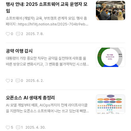
행사 안내: 2025 소프트웨어 교육 운영자 모
에서 전력망을 긴급 셧다운하거나, 고압 변압기를 물리적
임
으로 파괴함으로써 해당 AI가 사용하는 데이터센터와 시설
글 내용
에 즉각적인 정전을 일으킬 수 있다. 또한 스마트 그리드 시
소프트웨어 (개발자) 교육, 부트캠프 관계자 모임. 행사 홈
스템을 이용해 특정 지역 또는 특정 건물만 선별적으로 전
페이지 : https://hl1itj.notion.site/2025-704b9eb6
원 공급을 중단하는 방식도 가능하다. 더 나아가 원자력 또
dcc549ea9693a97ba6e202be 2025 소프트웨어
작성시간
0
2
2025. 7. 8.
는 화력 발전소의 ..
교육 운영자 모임 | Notion2025년 7월 22일(화) 19:00
모두의연구소 역삼캠퍼스hl1itj.notion.site 모임 취지정
치 상황은 꽤 아름답게 개선되고 있지만,최근에 소프트웨
공약 이행 감시
어 개발자 채용 시장은 다소 망가진 상태입니다.그리고 인
글 내용
대통령의 가장 중요한 직무는 공약을 실천하여 사회를 올
공지능이 맘에 들던 안 들던 비집고 들어오고 있습니다.긍
바른 방향으로 변화시키고, 그 변화를 불가역적인 시스템
정적인 면, 부정적인 면이 거룩하게 공존하고 있는 와중에
으로 만드는 일이다. 그래서 6월 3일 이후, 감시를 멈추지
뭔가, 우리에게 우호적이지 않은 미래가 기다리고 있을 가
말자는 의미에서, 그리고 내 표의 효능감을 확인하기 위해,
능성이 높습니다.그래서, 소프트웨어 (개발자, 초중고) 교
작성시간
2
0
2025. 6. 2.
새 대통령에게 꼭 부탁하고 싶은 일이 있다. 21대 대통령
육에 열심인 분, 진심인 분들이 모여..
선거 당시 이재명 후보의 공약은 --> 여기 바로 공약 이행
현황을 보여주는 대시보드(Dashboard)를 만드는 것이
오픈소스 AI 생태계 총정리
다.이 대시보드는 대통령실에 다른 통계 보여주는 화며이
글 내용
있을 것이므로 거기에도 보이게 하고 시민들도 봐야하니
AI 모델 개발부터 배포, AIOps까지의 전체 라이프사이클
대통령실 홈페이지, 각 부처 홈페이지 맨 앞에 공개해 대통
을 지원하는 오픈소스 소프트웨어 나는 쓰고 있는데 빠졌
령/공무원/시민들이 볼 수 있게 한다.그리고 정권이 바뀌어
거나 오류가 있다면 --> 여기에 신고해주세요.(이 목록 자
도 어딘가에 계속 유지해서 (정권이 바뀌었을 경우 이 정권
체도 Claude 3.7 Sonet과 Perplexity pro 두가지 AI
작성시간
5
1
2025. 4. 30.
에서 이행된 공약들이 얼마..
가 만든 것을 합치고 일부 손으로 추가한 것임) 1. 오픈소스