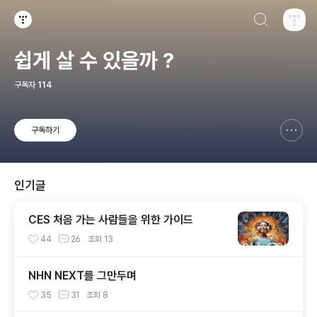
검색하기
티스토리
쉽게 살 수 있을까 ?
구독자
114
구독하기
신고하기 레이어
열기
인기글
CES 처음 가는 사람들을 위한 가이드
44
26
조회
13
NHN NEXT를 그만두며
35
31
조회
8