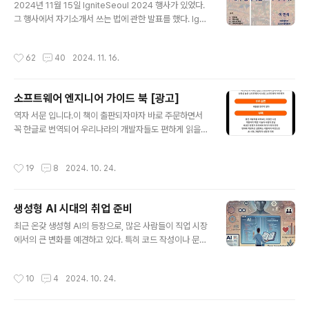
e 되고 전략없이 배포되는 부실한 개발 프로세스시스템에
2024년 11월 15일 IgniteSeoul 2024 행사가 있었다.
는 기술부채가 한 없이 누적되고 있었고, 자원 낭비, 메모리
그 행사에서 자기소개서 쓰는 법에 관한 발표를 했다. Ignit
누수 등 상태 심각 2. 장애 및 대응테크리드가 상상속의 버
eSeoul 행사는 20장의 슬라이드가 15초에 한장씩 자동
그를 임의 수정한 핫픽스를 PR 리뷰, QA 없이 바로 프로
으로 넘어가는 와중에 발표를 하는 재미있는 행사이다.20
작성시간
62
40
2024. 11. 16.
덕션에..
10년의 같은 행사에서도 발표를 했었다. 그 발표는 다음 링
크에서 볼 수 있다. 발표 동영상 2010올해 발표에는 이 블
로그에서 여러 번 글을 올렸던 자기소개서에 관한 발표를
소프트웨어 엔지니어 가이드 북 [광고]
했다. 이 행사의 발표는 15초에 한장씩 슬라이드가 넘어기
글 내용
기 때문에 슬라이드를 준비하고, 몇번씩 보면서 생각하고
역자 서문 입니다.이 책이 출판되자마자 바로 주문하면서
심지어 스크립트를 만들어 외웠던 내용을 제대로 이야기하
꼭 한글로 번역되어 우리나라의 개발자들도 편하게 읽을
지 못하는 사태가 발생한다. 당연히 스크립트를 준비하고
수 있다면 좋겠다고 생각했습니다. 워낙 원저자 Gergely
몇 번 연습했고, 마지막으로 발표 전에 몇 번 더 연습을 하
Orosz의 블로그 글들은 제게 큰 영감을 주었고, 그의 풍부
작성시간
19
8
2024. 10. 24.
려고 시..
한 경험에서 우러나온 조언들이 이 책에 고스란히 담겨있
을 것이기 때문입니다. 주문한 정식 버전이 배송되기 전
에 요약본을 읽다가 번역을 해보겠다고 출판사에 문의했습
생성형 AI 시대의 취업 준비
니다. 난 워낙 책을 빨리 읽는 성격이지만 조금 더 책임감
글 내용
을 가지고 책을 읽고, 우리말 버전을 통해 제가 느낀 감동
최근 온갖 생성형 AI의 등장으로, 많은 사람들이 직업 시장
과 통찰을 여러분과 나누고 싶었습니다. 저는 1980년
에서의 큰 변화를 예견하고 있다. 특히 코드 작성이나 문서
대 초 학부를 다닐 때부터 여러 회사와 소프트웨어 개발
작성 분야에서 AI의 활용이 급격히 증가하면서, 새로운 형
을 해왔습니다. 주로 임베디드 시스템 분야였지만 그렇
태의 직무 역량이 요구된다고들 한다. 그 중심에는 'AI 활용
작성시간
10
4
2024. 10. 24.
게 거의 30년 가까이 교수이자 개발자로서 어떤..
력', 즉 적절한 프롬프트를 통해 원하는 결과물을 도출해내
는 능력이 있다.하지만 이러한 변화 속에서 우리가 주목해
야 할 것은 단순한 AI 도구 사용법이 아니다. 오히려 더욱