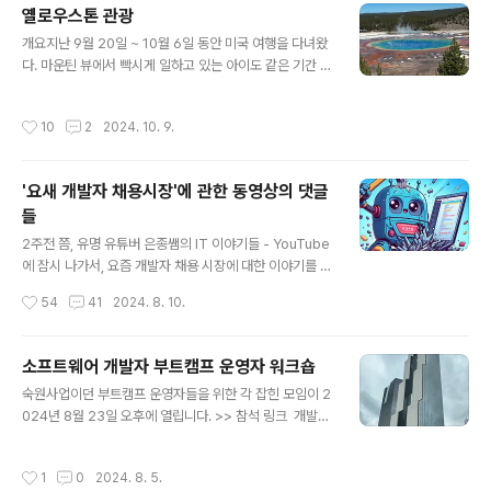
옐로우스톤 관광
근본적인 역량이 중요하다. 그 역량은 다음과 같은 세 가지
글 내용
핵심 영역으로 구분될 수 있다:1. 도메인 전문성의 심화AI
개요지난 9월 20일 ~ 10월 6일 동안 미국 여행을 다녀왔
에게 좋은 질문을 하기 위해서는 해당 분야에 대한 깊은 이
다. 마운틴 뷰에서 빡시게 일하고 있는 아이도 같은 기간 휴
해가 필수적이다. 더 중요한 것은, AI가 생성한 결과물의 정
가를 내서 세 명이 같이 다녔다.소위 말하는 그랜드서클 투
확성과 적절성을 평가할 수 있는 능력인데, 이는 단순한 지
어에서 예전에 갔었던 그랜드캐년을 제외한 나머지를 다녔
작성시간
10
2
2024. 10. 9.
식 습득을..
다. (미국의 계룡산이라 불리는 Sedona는 처음에 일정에
넣었다가 최종 순간에 탈락했다.) 라스베가스 공항에 도착
해서 차를 빌려 2주 만에 돌려줬는데, 총 2,520마일 (대략
'요새 개발자 채용시장'에 관한 동영상의 댓글
4천 킬로미터) 운전했다.(라스베가스 또는 솔트레이크에서
들
출발하는 패키지 관광을 잠시 고려했으나, 가격도 생각보
글 내용
다 비싸고, 너무 빨리 훑고 지난가는 느낌이라 17초간 고민
2주전 쯤, 유명 유튜버 은종쌤의 IT 이야기들 - YouTube
하다가 직접 운전해서 가기로 했다. 아래 표가 대략 일정.
에 잠시 나가서, 요즘 개발자 채용 시장에 대한 이야기를 했
이번 여행의 핵심 포인트가 (지질 활동으로 언제 없어질지
다. 주요 내용은:신입 취업 힘들다.전반적 투자 상황이 그리
작성시간
54
41
2024. 8. 10.
모른다는 소문이..
좋은 않은 탓이 크다.AI가 기존 개발자의 생산성을 높이는
바람에 신입 필요성에 대한 의구심이 시장에 있다.시중에
구직을 하는 3-4년차 개발자들이 꽤 있다. 그래서 신입은
소프트웨어 개발자 부트캠프 운영자 워크숍
어렵다.아직 서비스 산업의 작은 회사들, 제조 관련 전통 산
글 내용
숙원사업이던 부트캠프 운영자들을 위한 각 잡힌 모임이 2
업은 신입을 계속 뽑는다.지금 안뽑는 회사들도 결국 신입
024년 8월 23일 오후에 열립니다. >> 참석 링크 개발자
은 필요하다.AI는 어려운 문제를 점점 잘 풀 수는 있지만,
부트캠프 운영자 워크숍행사 안내소프트웨어 개발자 시장
복잡한 문제는 아직 요원하다. 세상은 충분히 복잡하다.AI
은 빠르게 변화하고 있습니다. 이에 따라 개발자 부트캠프
가 전혀 새로운 가치를 가지고, 새로운 시장을 만들되면 결
작성시간
1
0
2024. 8. 5.
업계에서는 개발자 양성을 위한 교육 방법론, 교육 성과 평
국 개발자는 부족해진다.결국 기본이 중요하다,. 공부하자.