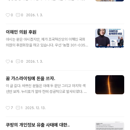
세상을 어떻게 바라보고 어떤 마음가짐으로 살아가야 할
시작합니다. 다음 사이트를 이용하시면 됩니다. 저 말고도
지, 그 세상에서 어떤 선택을 해야 사회도 자기 자신도 의미
다른 훌륭한 분들이 계십니다. https://www.freecoffee
작성시간
0
0
2026. 1. 3.
있고 지속가..
chat.org/ 프리 커피챗프리 커피챗(Free CoffeeChat)
프로젝트에 오신 여러분을 환영합니다! 커피챗은 '커피'와
'챗(Chat)'의 합성어로 격식없는 분위기에서 커피를 마시
이해민 의원 후원
며 편안하게 대화하는 비공식 만남을 뜻합니다. 그리www.
글 내용
freecoffeechat.org 구글의 권순선 님이 만드시 사이트
아시는 분은 아시겠지만, 제가 조국혁신당의 이해민 국회
에 호스트로 참가하고 있습니다. 위 사이트 안에 들어가셔
의원의 후원회장을 하고 있습니다. 우선 '농협 301-0352
서 [커피챗 신청]을 누르시면 저 포함 호스트를 선택하실
-4732-01 국회의원이해민후원회'입니다.후원금 영주증
수 있습니다. *
은 구글 폼 https://bit.ly/leehaimin (전화 02-784-18
작성시간
6
0
2026. 1. 3.
84~6)으로 하시면 됩니다.(토스뱅크의 정치후원금보내기
메뉴를 이용하시면 매우 편합니다. 토스 -> 전체매뉴 ->
정치후원금보내기 검색) 또 중앙선관위의 정치후원금센터
꿈 가스라이팅에 돈을 쓰자.
: https://bitly.cx/HilE 를 이용하시면 카카오페이 등을 이
글 내용
용하여 카드 결제도 가능하고, 후원금 영수증도 바로 해결
이 글 길다. 바쁘신 분들은 아래 두 문단 그리고 마지막 섹
됩니다. 정치후원금은 연간 10만원까지 세액 공제 (즉 10
션만 보자. 누리호가 얼마 전에 성공적으로 발사되었다. 꽤
0% 환급이라는 의미), 초과금은 소득공제 됩니다. 2026
많은 세금이 들어갔다. 많은 과학/공학자, 실무자들이 아마
년에도 잘 부탁드립니다. 눈 떠보면 다시..
도 편하게 쉬지도 못하고 이뤄낸 결과일 것이다. 전략적 이
작성시간
7
1
2025. 12. 13.
유도 좋고, 우주 개발, 위성 사업, 달 땅따먹기 등 장기적인
보상도 좋고 여러 부산물 때문에 비교적 단기적인 ROI도
나쁘지 않고, 개인적으로 강력 지지하는 사업이다. 우선 멋
쿠팡의 개인정보 유출 사태에 대한..
지지 않은가? 다른 모든 직업과 함께, 국가적으로 의사/판
글 내용