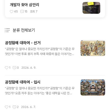
개발자 찾아 삼만리
45
15
조회
7
분류 전체보기
주요 글 목록
공정함에 대하여 - 선거
글 내용
"공정함"은 얼마나 중요한 가치인가?"공정함"의 기준은 무
엇인가? 이번 투표 용지 부족 사태 와중에 들은 이야기는
'젊은 친구들이 이 사회에서 유일하게 평등-공정하다고 느
끼는 것이 선거인데..'다. 진짜 한 표씩 권리를 갖는 것이 공
작성시간
1
0
2026. 6. 9.
정한 걸까? 그냥 그래야만 할까? 선거를 하는 이유는 대표
성의 확보인데, 그 한 표가 기대했던 대표성을 가지는 걸
까? 투표 행위 뿐만아니라, 그 행위의 결과 집행되고/수혜
공정함에 대하여 - 입시
를 받거나/손해보는 정도로 한 표와 같이 공정하다는 것을
글 내용
바닥에 깔고 있어야 함을 의미하는 바, 다음의 질문에 Yes/
"공정함"은 얼마나 중요한 가치인가?"공정함"의 기준은 무
No 답과 그 이유를 생각해 볼 때다.특히 민주주의 시대 이
엇인가? 요즘 자주 듣는 이야기는 '좋은 대학을 나온 친구
전에도, 아직도, 앞으로도 우리의 인생에, 미래에, 국가에
들이 좋은 대우를 받고, 인정받는 것'에 대하여 많은 젊은이
중요한지와는 상관없이.내 맘대로 굵은 것도 표시했다. 큰
들이 '공정하다'고 느낀다는 것이다. 그것은 좋은 대학에 들
작성시간
1
2
2026. 6. 7.
의미는 없다. ..
어가기 위한 조건/방법들도 공정하다는 것을 바닥에 깔고