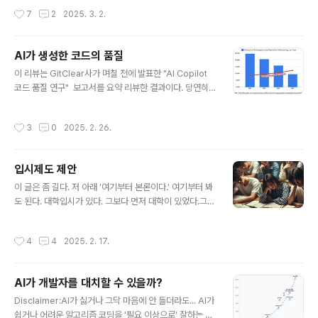
없이 살만한 나라를 갈망했던 시민들 때문이다. 사필귀정
다."태준아, 대형 사건이다. 전남 영암에서 5조 규모의 사기
작성시간
7
2
2025. 3. 2.
이라고 하지마라. ..
사건이 터졌어. '기획DC'라고 들어봤나?" 제1장: 구름 같
은 약속2025년 여름, 전라남도 영암군 일대는 들썩였다.
'미래테크 AI 인베스트먼트'라는 회사가 '전남 슈퍼 AI 데
AI가 생성한 코드의 품질
이터센터' 프로젝트를 발표했다. 바닷가에 2030년까지 건
글 내용
설될 이 데이터센터는 '국내 최대 규모'로 홍보되었다.최원
이 리뷰는 GitClear사가 며칠 전에 발표한 "AI Copilot
석 대표는 화려한 경력을 내세웠다. 서울대 전자공학과를
코드 품질 연구" 보고서를 요약 리뷰한 결과이다. 당연히
졸업하고 미시건대 휘멀건 칼리지에서 인공지능을 전공한
이 글 작성도 AI가 도와주었다.내용이 많지만 그래프와 그
뒤, 실리콘밸리에서 10년간 일했다는 그는 투자설명회에
위의 간단 설명만 봐도 이해가 되고, 맨 뒤의 '그래서 뭘 해
작성시간
3
0
2025. 2. 26.
서 당당히 선언했다."여러분,..
야 하나?'와 '결론'만 봐도 된다.음... 개발팀의 누군가는 한
번씩 읽어보면 좋겠다. 짧은 서론AI가 개발자 영역에 푸~~
욱 들어왔다. 앤쓰로픽 클로드에 들어오는 대회의 37.2%
입시제도 제안
가 컴퓨터 및 수학 영역에서 들어온다고 한다. 아마 우리가
글 내용
아는 영역 가운데 가장 Active 하게 사용되는 영역일 거
이 글은 좀 길다. 저 아래 '여기부터 본론이다.' 여기부터 봐
다. 잘 되고 있는지, 잘 안 되는 부분이 있다면 어떻게 해야
도 된다. 대학입시가 있다. 그보다 먼저 대학이 있었다.그리
할지 살펴보자. 보고서의 핵심 내용 요약2024년은 AI 코
고 대학에 서열이 생겼다.만들어진 서열을 없애기는 힘들
파일럿이 소프트웨어 개발 프로세스에 본..
다.대학도 없애기는 힘들다.대학 입시도 그렇다.문제다.입
작성시간
4
4
2025. 2. 17.
시 때문에 경쟁이 있다.경쟁 때문에 희망 고문 당하고경
쟁 때문에 창의적인 꿈을 버리거나 못 꾸거나 늦추고경
쟁 때문에 비용을 대느라 등골이 빠진다.그 경쟁이 아이들
AI가 개발자를 대치할 수 있을까?
을 죽인다.그래도 될 놈은 된다고 하지만,쓸데없는 경쟁
글 내용
이 될 놈을 망가뜨리고될 놈들의 수가 부족해져서 사회
Disclaimer:AI가 싫거나 그닥 마음에 안 들더라도... AI가
가 정체된다.오히려 한 방향의 경쟁에서 딴생각 안 하고 이
쉽거나 어려운 알고리즘 코딩을 '필요 이상으로' 잘하는 건