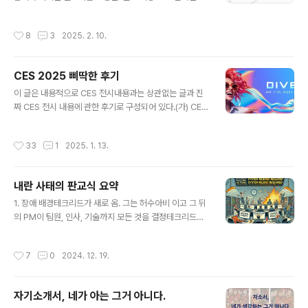
긴 꼴통이 나라를 망가뜨리기도 한다. 한편경쟁 때문에 시
이제 인정. 다만, 대부분의 회사들은 정보올림피아드 금메
장이 생겨 먹고사는 사람도 있고,경쟁 때문에 선생님은 하
달에 빛나는 top level 수준의 알고리즘 머신을 채용할 필
작성시간
8
3
2025. 2. 10.
지 않아도 될 일에 시간을 쓴다.지금까지 잘 합..
요가 없다는 것이 약간 함정이긴 하지만, 코딩(알고리즘)
자체를 잘하는 AI도 있기는 해야 하고, 현실적으로 도움이
되는 것도 분명하다. AI는 사람 개발자, 나아가 개발 조직,
CES 2025 삐딱한 후기
더 나아가 소프트웨어 개발 전 사이클을 대치할 수 있을까?
글 내용
우선, AI는 기본적으로 사람이 만든 버그가 있는 코드, 그리
이 글은 내용적으로 CES 전시내용과는 상관없는 글과 진
고 점점 AI가 만든 버그가 있는 코드로 학습을 했으므로 당
짜 CES 전시 내용에 관한 후기로 구성되어 있다.(가) CES
연히 그리고 영원히 의미있는 숫자의 버그를 포함하고 있
의 주체들(나) CES 2025 삐딱한 후기 (가) CES의 주체
다. 그래서 가장 중요한 첫 번째 이슈는, 그걸 ..
들 CES나 다른 전시회에 관심이 있는 분들을 위해 이번 기
작성시간
33
1
2025. 1. 13.
회에 정리를 해보자. CES를 포함하는 모든 전시회는 네 축
의 주체가 있다.1. 첫 번째 축은 전시를 하는 업체2. 두 번째
축은 관객3. 세 번째 축은 전시를 평가하는 업체4. 네 번째
내란 사태의 판교식 요약
축은 전시회로 수익을 얻는 '업체' 첫번째 축의 A,B,C,D에
글 내용
는 큰 회사들이, E,F,G에는 중소기업과 일부 스타트업이 속
1. 장애 배경테크리드가 새로 옴. 그는 허수아비 이고 그 뒤
하고, 그리고 '뭐지?'하는 회사인 H,I,J가 있다.1.A 정말 새
의 PM이 팀원, 인사, 기술까지 모든 것을 결정테크리드는
로운 혁신을 주도하고 확실한 실제 실행할 로드맵을 보여
거의 매일 음주 상태로 근태가 매우 불량했음 잘 관리되던
주는 컨셉이라도 명확하게 물건으로 보..
클라우드를 버리고, 온프레미스 환경을 새로 구축해 보안
작성시간
7
0
2024. 12. 19.
이 부실한 채로 서비스 중MSA 방식에서 모놀리스로 전체
시스템 구조를 변경거버넌스 및 시스템 모두 SPOF(Singl
e Point of Failure) 환경으로, 장애 발생 가능성이 높았
자기소개서, 네가 아는 그거 아니다.
던 상태버그가 많은 코드가 메인브랜치에 리뷰없이 Merg
글 내용