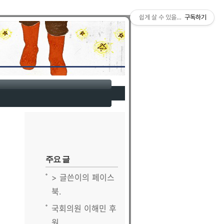
티스토리툴바
쉽게 살 수 있을까 ?
구독하기
주요 글
> 글쓴이의 페이스
북.
국회의원 이해민 후
원.