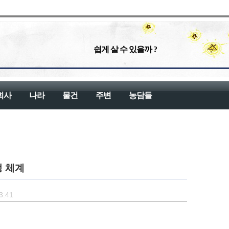
쉽게 살 수 있을까 ?
회사
나라
물건
주변
농담들
정 체계
3:41