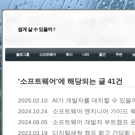
쉽게 살 수 있을까 ?
블로그홈
소프트웨어
회사
나라
물건
주변
'소프트웨어'에 해당되는 글 41건
AI가 개발자를 대치할 수 있을
2025.02.10
소프트웨어 엔지니어 가이드 북 
2024.10.24
소프트웨어 개발자 부트캠프 
2024.08.05
디지털새싹 캠프 회고 간담회
2023.03.19
5