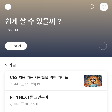
검색하기
티스토리
쉽게 살 수 있을까 ?
구독자
114
구독하기
신고하기 레이어
열기
인기글
CES 처음 가는 사람들을 위한 가이드
44
26
조회
13
NHN NEXT를 그만두며
35
31
조회
8