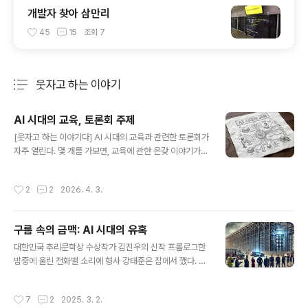
개발자 찾아 삼만리
45
15
조회
7
웃자고 하는 이야기
분류 전체보기
주요 글 목록
AI 시대의 교육, 토론회 주제
글 내용
[웃자고 하는 이야기다] AI 시대의 교육과 관련한 토론회가
자주 열린다. 몇 개를 가보면, 교육에 관한 온갖 이야기가
섞여서 무지하게 산만하게 진행된다. 다들 교육에는 한이
맺혀있고, 돈 많은 자원을 직접 또는 세금의 형태로 쏟아부
작성시간
2
2
2026. 4. 3.
었기 때문이다. 'AI' 어렵고 다양하고 사람마다 이해도가 다
르다, '시대', 특히 'AI 시대'에 대한 정의도 어렵고 다양하
다. 그리고 원래 '교육'은 짱 어렵고, 1,000만가지 해석이
구름 속의 금맥: AI 시대의 유혹
있다. 기본 전제에 대한 합의가 있은 후에야 비로소 'AI 시
글 내용
대의 교육'을 이야기 할 수 있다. 그래서.. "AI 시대의 교
대한민국 추리문학상 수상작가 김진우의 신작 프롤로그한
육"을 이야기 하려면 토론회를 다음과 같은 1,2,3,4 단계로
밤중에 울린 전화벨 소리에 형사 강태준은 잠에서 깼다. 일
진행하자. 각 단계에서는 각각의 세부 주제에 대한 토론을
어나자마자 휴대폰을 집어들었다. 상관의 목소리가 들려왔
정밀하게 따로따로 해야한다. 즉 각 단계별 2..
다."태준아, 대형 사건이다. 전남 영암에서 5조 규모의 사기
작성시간
7
2
2025. 3. 2.
사건이 터졌어. '기획DC'라고 들어봤나?" 제1장: 구름 같