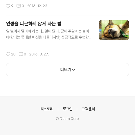
다.끝이다.음... 이걸 생각해내고 나니...어떤 XXX가 OTP
는 겁나게 번역을 잘한다. 이제 쓰고 번역하는 영어를 배울
작성시간
9
0
2016. 12. 23.
시스템을..
필요가 없을 정도이다. 만세다.’ (이 문장을 구글 번역기로
돌리면 “Google's translator is terrifically good at
translating. Now you do not have to learn Englis
인생을 피곤하지 않게 사는 법
h to write and translate. Hooray.” 이렇게 나오는 정
글 내용
도이다. 처음부터 영어로 쓴 것 같다.)예전에 사람들은 성적
일 벌이지 말아야 하는데.. 일이 많다. 굳이 주말에는 놀아
과 같은 표 계산을 하느라 많은 시간을 썼다. 언젠가부터 주
야 한다는 중대한 미션을 떠올리지만, 성공적으로 수행한
판을 지나 엑셀이 그 일을 한다. 우리는 대신 ..
주말은 거의 없다. 그 와중에 온갖 주변 상황은 하나도 빠짐
없이 다 복잡하다. 그런 주변 상황 하에서.. 인생을 피곤하
작성시간
20
0
2016. 8. 27.
게 않게 사는 법을 정리하고자 한다. --- 1. 인생을 피곤하
게 사는 가장 중요한 핵심 원인은 '뭔가를 내가 결정해야 한
다'고 믿는거다. 그래서.. 내가 결정하지 말자. 내 결정이 없
더보기
어도 세상은 그럭저럭 잘 굴러간다. 내가 결정하지 않았을
때 손해볼 수도 있다. 하지만 결정을 하느라 받는 피곤함보
다 비용이 적을 가능성이 높다. 내가 결정하지 않았을 때 책
임을 져야 할 수도 있다. 하지만 그 책임은 결정을 하느라
받는 피곤함에 비하면 감당할만 할 가능성이 매우 높다. 2.
인..
의안내
티스토리
로그인
고객센터
© Daum Corp.