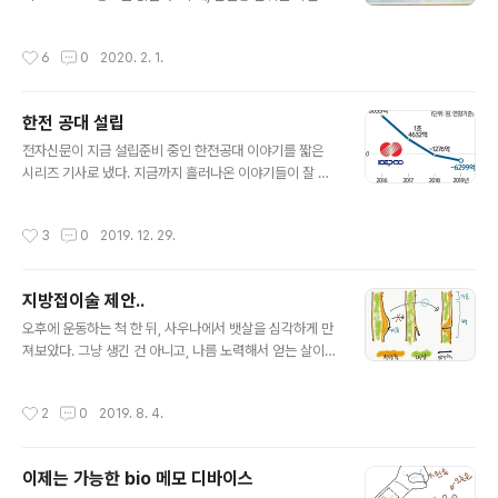
있고, 소셜 미디어의 일종인지라 (진정성과 상관없이) '관
는 첫번째 방법은 사진의 별표 부분을 확인하는 것이다. (이
계의 크기'에 집중하는 듯한 노력들도 많이 보인다. 새로운
걸 공식적으로는 식별번호라고 부른다, 알파벳이 섞여있지
작성시간
6
0
2020. 2. 1.
(소셜, 오디오) 미디어로서 가..
만 '번호'다), 어떤 공식에 의해서 만들어질텐데 그건 모른
다. 문제는 이 번호가 digital-friendly 하지 않다는 것이
다. 위 사진의 내 경우를 보면, UEOV8P로 중간에 동그라
한전 공대 설립
미가 있는데 이게 숫자 0인지 알파벳 O인지 OCR이 구분
글 내용
을 못한다. 실제로는 알파벳 O인데 숫자 0으로 인식한다.
전자신문이 지금 설립준비 중인 한전공대 이야기를 짧은
해서 잘못된 면허증으로 판단하고 잘못된 부분을 수정하라
시리즈 기사로 냈다. 지금까지 흘러나온 이야기들이 잘 정
고 나온다. (뭐 면허증 전체를 입력하는 것보다 그거 하나
리되어 있다. [이슈분석] “전봇대 없는 세상” 한전공대의
바꾸는 것이 편하기는 하다.) 인공지능 스피커가 나오면서
과감한 도전, http://www.etnews.com/2019121100
작성시간
3
0
2019. 12. 29.
아이들..
0079 [이슈분석] 한전공대 2022년 3월 개교, 세 가지 시
나리오는? http://www.etnews.com/201912110001
64 [이슈분석] 한전공대설립단장 “한전 적자라도 학교 설
지방접이술 제안..
립 미룰 순 없어” http://www.etnews.com/20191211
글 내용
000165 우선 곁가지 이야기: 한전의 최근 영업이익이 적
오후에 운동하는 척 한 뒤, 사우나에서 뱃살을 심각하게 만
자로 돌아섰다. 그래서 대학을 만들어도 되나? 하는 논의가
져보았다. 그냥 생긴 건 아니고, 나름 노력해서 얻는 살이지
있지만, 한전은 기본적으로 엄청난 부자 회사이다. 그간의
만 보기가 아름답지 않으므로, 좋은 작전을 생각해 보았다.
영업이익이 장난이 아닌 회사이다..
아래 그림을 보자. 왼쪽 그림은 현재 상태. 음 크게 나쁘지
작성시간
2
0
2019. 8. 4.
는 않다. 하지만 예쁘지는 않아서 가운데처럼 (구멍 뚫어)
지방제거술을 하면 가운데 그림처럼 남는 가죽이 늘어질
테니, 2차 제거술이 필요하다. 가죽을 잘 당겨서 배꼽인 것
이제는 가능한 bio 메모 디바이스
처럼 위장해 줄 수는 있겠지만, 애써 노력한 내 살을 밖으로
글 내용