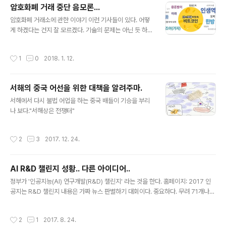
암호화폐 거래 중단 음모론...
벅스 아메리카노는 4,100원(0.68M), CGV 주말 영화는 10,000원(1.66M), 표준
글 내용
적인 ..
암호화폐 거래소에 관한 이야기 이런 기사들이 있다. 어떻
게 하겠다는 건지 잘 모르겠다. 기술의 문제는 아닌 듯 하
다. 기사 : [종합]법무장관 "가상화폐는 도박…거래 금지 특
별법 추진"
작성시간
1
0
2018. 1. 12.
서해의 중국 어선을 위한 대책을 알려주마.
글 내용
서해에서 다시 불법 어업을 하는 중국 배들이 기승을 부리
나 보다."서해상은 전쟁터"
작성시간
2
3
2017. 12. 24.
AI R&D 챌린지 성황.. 다른 아이디어..
글 내용
정부가 '인공지능(AI) 연구개발(R&D) 챌린지' 라는 것을 한다. 홈페이지: 2017 인
공지는 R&D 챌린지 내용은 가짜 뉴스 판별하기 대회이다. 중요하다. 무려 71개나
되는 많은 팀이 신청했다.기사: 오늘 `AI R&D 챌린지` 워크숍 … 과기정통부, 역삼
동서 개최 소문에 의하면... 이렇게 (예상보다 훨씬) 많은 팀이 지원한 이유는 1. 연구
작성시간
2
1
2017. 8. 24.
비 지원 도 있지만, 2. 데이터 및 툴을 폼나게 써본다는거, 가장 중요한 0은 상위권에