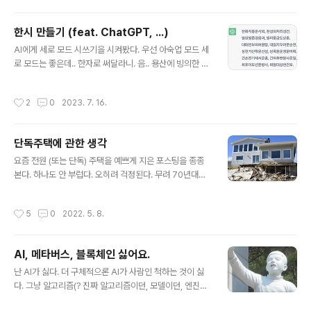
은 약속2025년 여름, 전라남도 영암군 일대는 들썩였다.
'미래테크 AI 인베스트먼트'라는 회사가 '전남 슈퍼 AI 데
한시 만들기 (feat. ChatGPT, ...)
이터센터' 프로젝트를 발표했다. 바닷가에 2030년까지 건
글 내용
설될 이 데이터센터는 '국내 최대 규모'로 홍보되었다.최원
AI에게 세로 모드 시쓰기을 시켜봤다. 우선 아숙업 모드 세
석 대표는 화려한 경력을 내세웠다. 서울대 전자공학과를
로 모드는 좋은데.. 한자로 써달라니. 음.. 용산에 빙의한 결
졸업하고 미시건대 휘멀건 칼리지에서 인공지능을 전공한
과가 나옴. 뤼튼 이 한시는 당나라의 두보를 생각하며 작성
뒤, 실리콘밸리에서 10년간 일했다는 그는 투자설명회에
하였습니다. 주어진 조건에 맞추어 내용을 구성하였지만,
작성시간
2
0
2023. 7. 16.
서 당당히 선언했다."여러분,..
원작가의 수준에는 미치지 못할 수도 있습니다. 참고하시
길 바랍니다. 라는 메시지와 함께 나옴. 한자로 바꿔달라고
했더니 살짝 아쉬운 부분이 있으나, 의도를 이해. Chat
단독주택에 관한 생각
GPT 해설을 요구했더니 천화지중운사외, 천성외지리성
글 내용
건. > 천하 사람들은 큰 비로 인해 근심에 잠기고, > 천상은
요즘 전원 (또는 단독) 주택을 예쁘게 지은 포스팅을 종종
그리스도가 아니라면 세상의 영적인 희망이 없습니다. 벌
본다. 하나도 안 부럽다. 오히려 걱정된다. 무려 70년대에
상벌즙경음과, 벌리몽금도상혼. > 사람들은 왕과 왕비가
청운의 꿈을 품고 (다른 사람들이 와서 보고 감탄을 한 것으
해외에서 쇼핑이나 돌아다니는 것을 비난하지만, > 그들은
로 미루어 보면) 당시로서는 흔치 않던 꽤 현대적인 단독주
작성시간
5
0
2022. 5. 8.
자기 자신에 대해 반성하..
택을 지어 나도 20년 정도를 살고, 이후에 두 분은 10여 년
더 사시던 기억을 더듬어 보면.. 누군가 100% 관리를 해주
고 그 (클 수 있는) 비용을 감당할 수도 있지 않는다면, 결론
AI, 메타버스, 블록체인 싫어요.
적으로 평생 주택으로서 단독 주택은 아니다. 힘좋고 시간
글 내용
많을 때 (이런 게 많은 사람들에겐 전혀 가능하지 않다) 한
난 AI가 싫다. 더 구체적으론 AI가 사람인 척하는 것이 싫
때 집으로는 OK다. 그래서 떠날 계획을 미리 잘 잡아두어
다. 그냥 알고리즘(? 진짜 알고리즘이던, 모델이던, 엔진이
야 한다. 질질 끌다가 개고생 한다. 아파트가 답이다. 같은
던)이면 자기 주제를 알고 사람에게 도움이 되는 용도로 쓰