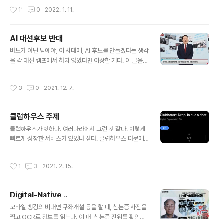
수준의 아파트가 훨씬 비싼 이유가 다 있다. 그래도 ..
이면 된다 (그 결과가 핸들과 브레이크가 없는 승용차 같은
작성시간
11
0
2022. 1. 11.
완벽한 자율주행이어도 좋다.) 난 메타버스가 싫다. 사실 아
직 뭔지도 잘 모르겠지만. 더 구체적으론 메타버스가 진짜
공간인 척하는 것이 싫다. 그냥 가상 공간(? 진짜 없는 세상
AI 대선후보 반대
그림이던, 현실과 비슷하게 만든 것이던)이면 자기 주제를
글 내용
알고 사람에게 도움이 되는 용도로 쓰이면 된다. (아직 메타
바보가 아닌 담에야, 이 시대에, AI 후보를 만들겠다는 생각
버스를 싫다고 이야기를 잘 안했던 이유는, 그 결과가 아직
을 각 대선 캠프에서 하지 않았다면 이상한 거다. 이 글을
심하게 후지거나, 사람들이 메타버스의 미래라고 주장하는
쓰는 21년 12월 7일 오늘 현재, 윤석열 (그리고 김동연도
것들이 나와 관련있게 예측이 잘 안되기 때문이다.) 난 블록
만들었다고 한다) 캠프가 먼저 내놓았지만, 다른 당 캠프도
작성시간
3
0
2021. 12. 7.
체인이 ..
비슷한 걸 내놓을지도 모르겠다는 생각이 든다. 메타버스
시대에 실제 채팅이나 진짜 보이스로 가상공간에서 아바타
탈을 쓰고 소통하는 것이 아니라, 남이 써준 원고를 후보의
클럽하우스 주제
탈을 쓰고 읽거나, 정제된 메시지로 학습된 내용을 기반으
글 내용
로 하는 후보인 척하는 봇은 다음과 같은 심각한 이슈가 있
클럽하우스가 핫하다. 여러나라에서 그런 것 같다. 이렇게
다. 일단 마음에 안든다. 나는 AI가 사람인척 하는 것이 싫
빠르게 성장한 서비스가 있었나 싶다. 클럽하우스 때문에
다. 그 후보를 평가할 수가 없다. 안다. 이미 기울어진 언론
아이폰을 샀다는 사람도 여럿 봤다. 카카오톡에서 소외되
지형, 가짜 뉴스 때문에 제대로 된 후보 평가가 가능하지 않
지 않으려고 스마트폰을 사고 있는 것과 비슷하다. 지금은
작성시간
1
3
2021. 2. 15.
다는 ..
없겠지만 초청장을 당근 마켓에 파는 사람도 있다고 했다.
당연히 트위터 같은 기존 소셜미디어 회사들도 유사한 대
안을 곧 내놓을 것이라고 한다. 클럽하우스 가입하고 특히
Digital-Native ..
지난 주말과 설 연휴에 여기저기 들어가보고, 가끔은 말도
글 내용
해보고 한 결과, 꽤 유용해 보인다. 당연히 어뷰징(?)이나
모바일 뱅킹의 비대면 구좌개설 등을 할 때, 신분증 사진을
이걸 어떻게 돈으로 바꿀까에 관한 많은 이야기도 오가고
찍고 OCR로 정보를 읽는다. 이 때, 신분증 진위를 확인하