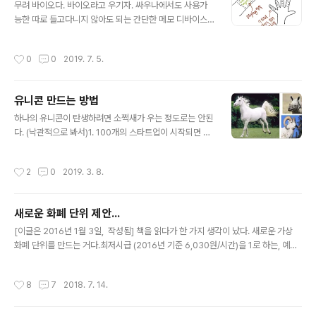
빼내는 것은 일단 아깝고, 정의롭지도 못하다. 그래서.. 오
무려 바이오다. 바이오라고 우기자. 싸우나에서도 사용가
른쪽 그림의 방법을 제안하는 바이다. 뱃살이 아직 물렁물
능한 따로 들고다니지 않아도 되는 간단한 메모 디바이스
렁하게 들어갈 때, 접어서 밀어넣은 뒤 꿰매는 거다. 더 잘
가 필요하다. 요즘에 바이오/유전자 동네에 흔하게 가능한
되면 정말 집중해서 몰아넣고 배꼽을 잘 만드는 것도 현대
것 가운데 하나는 살아있는 동물에 형광 유전자를 섞어서
작성시간
0
0
2019. 7. 5.
성형수술에선 ..
몸뚱아리를 빛나게 하는 일이다. 또 DNA 컴퓨터 / DNA
메모리도 이제 가능한 걸로 소문이 나고있지만, 그건 나중
에 하더라도, 몸에다가 뭔가를 넣을 때, 가장 어려웠던 부분
유니콘 만드는 방법
인 디스플레이만 형광 유전자를 껐다 켜는 기능을 추가하
글 내용
여 만들어도 아주 용도가 많을 듯 하다. 우리 다행스럽게도
하나의 유니콘이 탄생하려면 소쩍새가 우는 정도로는 안된
몸에 열이 있고, 그걸 전기로 바꿀 수도 있고, 우리 몸이 전
다. (낙관적으로 봐서)1. 100개의 스타트업이 시작되면 그
기(또는 전자파)를 흘릴 수 있는 장치이므로 그걸 이용해서
중 잘해야 1년 후 5개가 살아남는다 치고2. 그렇게 살아남
다음과 같은 걸 만드는 겁니다. 인터넷 접속이 안되어도 쓸
은 100개 가운데 5개가 소위 말하는 Death Valley 를 지
작성시간
2
0
2019. 3. 8.
수 있는 것이 아주 많을 ..
난다 치고3. 그렇게 살아남은 100개 가운데 하나가 유니
콘이 된다. 즉 20x20x100=40,000개의 스타트업이 있
을 때 하나의 유니콘이 나온다. 한 스타트업에 1억씩 주면
새로운 화폐 단위 제안...
4조가 든다.(음... 생각보다 얼마 안든다) 다른 관점의 투자
글 내용
도 생각해 보면..대학생 한 명에 4년간 대충 1억쯤 든다. 즉
[이글은 2016년 1월 3일, 작성됨] 책을 읽다가 한 가지 생각이 났다. 새로운 가상
창업을 하는 조건으로 전액 장학금과 생활비를 주거나,대
화폐 단위를 만드는 거다.최저시급 (2016년 기준 6,030원/시간)을 1로 하는, 예를
학은 안 가고 회사를 차린다면 1억을 줘도 된다. 그렇게 한
들면 M같은 거.그리고 법으로, 주요 생필품 (and/or 물가 수준 조사의 기준이 되는
해 4만명을 선발해 지원하는 거다. 바뜨, 그러나....
품목)의 가격은 반드시 괄호 치고 M 단위를 같이 쓰게 하는 거다. 그리고 국회의원과
작성시간
8
7
2018. 7. 14.
고위공직자, 대기업 임원, 교사/교수 월급 명세서에도 월급을 M 단위로 지급하는 거
다. 마지막으로 국회와 여의도, 정부/공공기관의 모든 식당/가게에는 반드시 모든 가
격을 M 단위로 표시하게 만드는 거다. 예를 들면, 편의점 삼각 김밥은 0.15M, 스타