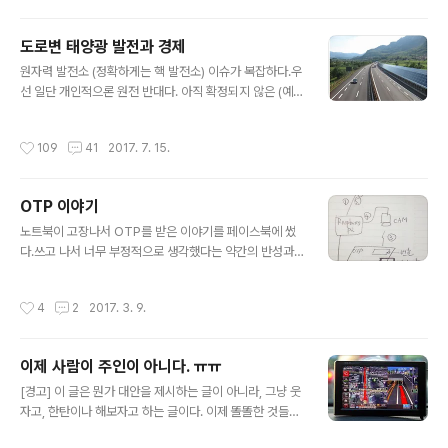
들지 않더라도 이 인력과 자원이 궁한 시기에 "나도 있다"고 몸값을 높이려는 의도라
고 한다. -- 사실 챌린지 주제를 선정하는 과정 회의에 초청받고도 정말 다른 일들에
도로변 태양광 발전과 경제
치여서 못갔는데.. 내가 강려크하게 하자고 했을 주제는 이름하여 "실시간 유2노 챌
글 내용
린지" 이다. 오디오..
원자력 발전소 (정확하게는 핵 발전소) 이슈가 복잡하다.우
선 일단 개인적으론 원전 반대다. 아직 확정되지 않은 (예측
가능하지 않은) 비용이 큰 문제다. 찬성론자들의 주장을 받
아들이기는 어렵지만, 당장 진행중인 공사의 경우.. 매몰 비
작성시간
109
41
2017. 7. 15.
용, '핵'이라는 잠재적(상징적) 위험을 감수하고 발전소를
유치한 지역 사회의 실망, 그리고 초대형 건설 사업이 중단
됨으로써 생기는 여러 이슈들은 안타깝다. (여기서도, 건설
OTP 이야기
사업 자체의 이득이 누구에게 가는지는 역시 생각해 봐야
글 내용
할 문제이고, 대형 시설 주변의 토지 수용 이득을 추구한 지
노트북이 고장나서 OTP를 받은 이야기를 페이스북에 썼
역 사회의 의도 등도 있지만, 그것도 민심이고, 공사장에서
다.쓰고 나서 너무 부정적으로 생각했다는 약간의 반성과
만들어지는 일자리와 그 일하는 분들이 만들어내는 경제도
함께. OTP를 안들고 다니면서도 내게는 일상적인(!) 하루
문제이다.) 진지모드는 여기까지이고.. 대안을 알려주마.고
에 수 억원의 이체거래가 가능한 제한없는 인터넷 뱅킹을
작성시간
4
2
2017. 3. 9.
속도로와 철길을 따..
쓸 수 있는 방법을 퇴근하면서 고안했다. 좀 더 효율적인 방
법이 있을 것도 같지만.. 원리는 위 그림을 보면 선수들은
바로 생각나시겠지만(1) 먼데서 인터넷 뱅킹을 하다가 OT
이제 사람이 주인이 아니다. ㅠㅠ
P 번호가 필요할 때 신호를 보낸다.(2) 라즈베리파이가 그
글 내용
걸 받아서 Actuator로 OTP 카드의 버튼을 누른다(3) 번
[경고] 이 글은 뭔가 대안을 제시하는 글이 아니라, 그냥 웃
호가 뜨면 카메라로 촬영을 한다.(4) 라즈베리파이가 숫자
자고, 한탄이나 해보자고 하는 글이다. 이제 똘똘한 것들이
를 인식한다.(5) 그 결과(번호)를 인터넷으로 내게 보내준
판을 정리하기 시작했다.얼마전 새로 나온 ‘구글의 번역기